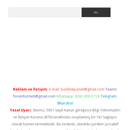
Arama
er.xyz
Reklam ve İletişim:
E-mail:
backlinkpaneli@gmail.com
Teams:
forumhizmeti@gmail.com
Whatsapp: 0262 606 0 726
Telegram:
@karabul
Yasal Uyarı:
Sitemiz, 5651 Sayılı Kanun gereğince Bilgi Teknolojileri
ve İletişim Kurumu (BTK) tarafından onaylanmış bir Yer Sağlayıcı
olarak hizmet vermektedir. Bu nedenle, sitedeki içerikleri proaktif