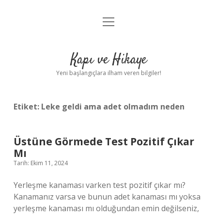
menüyü
Anasayfa
aç
Gizlilik Politikası
Kapı ve Hikaye
Yasal Uyarı
Yeni başlangıçlara ilham veren bilgiler!
Hakkımızda
Etiket:
Leke geldi ama adet olmadım neden
Üstüne Görmede Test Pozitif Çıkar
Mı
Tarih: Ekim 11, 2024
Yerleşme kanaması varken test pozitif çıkar mı?
Kanamanız varsa ve bunun adet kanaması mı yoksa
yerleşme kanaması mı olduğundan emin değilseniz,