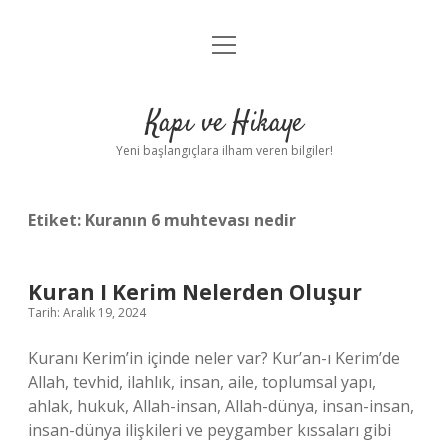
menüyü
Anasayfa
aç
Gizlilik Politikası
Kapı ve Hikaye
Yasal Uyarı
Yeni başlangıçlara ilham veren bilgiler!
Hakkımızda
Etiket:
Kuranın 6 muhtevası nedir
Kuran I Kerim Nelerden Oluşur
Tarih: Aralık 19, 2024
Kuranı Kerim’in içinde neler var? Kur’an-ı Kerim’de
Allah, tevhid, ilahlık, insan, aile, toplumsal yapı,
ahlak, hukuk, Allah-insan, Allah-dünya, insan-insan,
insan-dünya ilişkileri ve peygamber kıssaları gibi