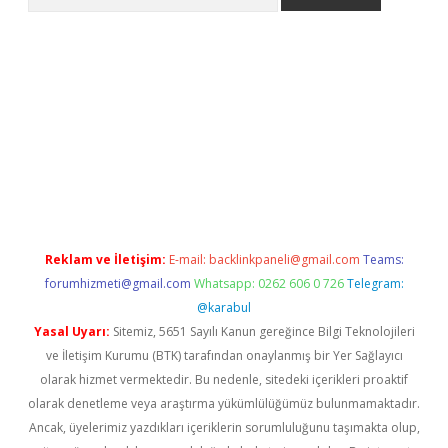
er.xyz
Reklam ve İletişim:
E-mail:
backlinkpaneli@gmail.com
Teams:
forumhizmeti@gmail.com
Whatsapp: 0262 606 0 726
Telegram:
@karabul
Yasal Uyarı:
Sitemiz, 5651 Sayılı Kanun gereğince Bilgi Teknolojileri
ve İletişim Kurumu (BTK) tarafından onaylanmış bir Yer Sağlayıcı
olarak hizmet vermektedir. Bu nedenle, sitedeki içerikleri proaktif
olarak denetleme veya araştırma yükümlülüğümüz bulunmamaktadır.
Ancak, üyelerimiz yazdıkları içeriklerin sorumluluğunu taşımakta olup,