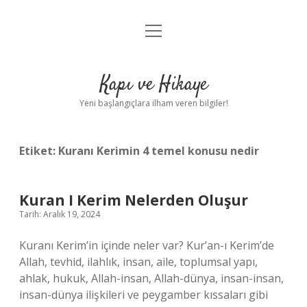
menüyü
Anasayfa
aç
Gizlilik Politikası
Kapı ve Hikaye
Yasal Uyarı
Yeni başlangıçlara ilham veren bilgiler!
Hakkımızda
Etiket:
Kuranı Kerimin 4 temel konusu nedir
Kuran I Kerim Nelerden Oluşur
Tarih: Aralık 19, 2024
Kuranı Kerim’in içinde neler var? Kur’an-ı Kerim’de
Allah, tevhid, ilahlık, insan, aile, toplumsal yapı,
ahlak, hukuk, Allah-insan, Allah-dünya, insan-insan,
insan-dünya ilişkileri ve peygamber kıssaları gibi