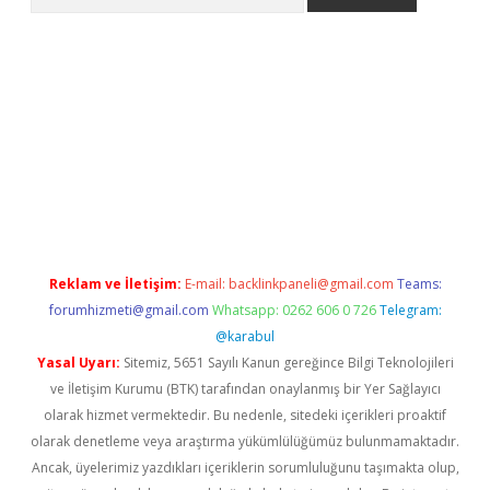
er.xyz
Reklam ve İletişim:
E-mail:
backlinkpaneli@gmail.com
Teams:
forumhizmeti@gmail.com
Whatsapp: 0262 606 0 726
Telegram:
@karabul
Yasal Uyarı:
Sitemiz, 5651 Sayılı Kanun gereğince Bilgi Teknolojileri
ve İletişim Kurumu (BTK) tarafından onaylanmış bir Yer Sağlayıcı
olarak hizmet vermektedir. Bu nedenle, sitedeki içerikleri proaktif
olarak denetleme veya araştırma yükümlülüğümüz bulunmamaktadır.
Ancak, üyelerimiz yazdıkları içeriklerin sorumluluğunu taşımakta olup,