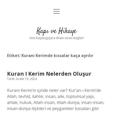
menüyü
Anasayfa
aç
Gizlilik Politikası
Kapı ve Hikaye
Yasal Uyarı
Yeni başlangıçlara ilham veren bilgiler!
Hakkımızda
Etiket:
Kuranı Kerimde kıssalar kaça ayrılır
Kuran I Kerim Nelerden Oluşur
Tarih: Aralık 19, 2024
Kuranı Kerim’in içinde neler var? Kur’an-ı Kerim’de
Allah, tevhid, ilahlık, insan, aile, toplumsal yapı,
ahlak, hukuk, Allah-insan, Allah-dünya, insan-insan,
insan-dünya ilişkileri ve peygamber kıssaları gibi