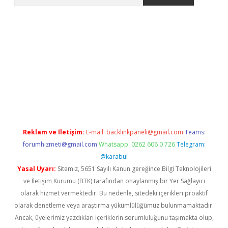
er.xyz
Reklam ve İletişim:
E-mail:
backlinkpaneli@gmail.com
Teams:
forumhizmeti@gmail.com
Whatsapp: 0262 606 0 726
Telegram:
@karabul
Yasal Uyarı:
Sitemiz, 5651 Sayılı Kanun gereğince Bilgi Teknolojileri
ve İletişim Kurumu (BTK) tarafından onaylanmış bir Yer Sağlayıcı
olarak hizmet vermektedir. Bu nedenle, sitedeki içerikleri proaktif
olarak denetleme veya araştırma yükümlülüğümüz bulunmamaktadır.
Ancak, üyelerimiz yazdıkları içeriklerin sorumluluğunu taşımakta olup,