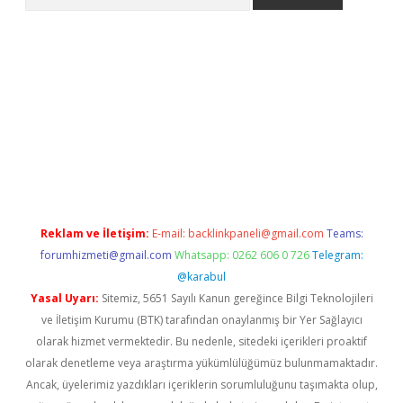
er.xyz
Reklam ve İletişim:
E-mail:
backlinkpaneli@gmail.com
Teams:
forumhizmeti@gmail.com
Whatsapp: 0262 606 0 726
Telegram:
@karabul
Yasal Uyarı:
Sitemiz, 5651 Sayılı Kanun gereğince Bilgi Teknolojileri
ve İletişim Kurumu (BTK) tarafından onaylanmış bir Yer Sağlayıcı
olarak hizmet vermektedir. Bu nedenle, sitedeki içerikleri proaktif
olarak denetleme veya araştırma yükümlülüğümüz bulunmamaktadır.
Ancak, üyelerimiz yazdıkları içeriklerin sorumluluğunu taşımakta olup,