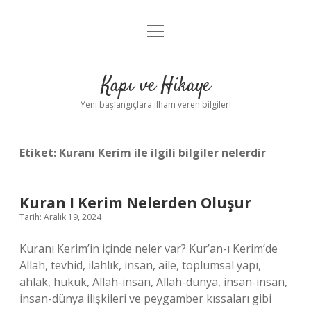
menüyü
Anasayfa
aç
Gizlilik Politikası
Kapı ve Hikaye
Yasal Uyarı
Yeni başlangıçlara ilham veren bilgiler!
Hakkımızda
Etiket:
Kuranı Kerim ile ilgili bilgiler nelerdir
Kuran I Kerim Nelerden Oluşur
Tarih: Aralık 19, 2024
Kuranı Kerim’in içinde neler var? Kur’an-ı Kerim’de
Allah, tevhid, ilahlık, insan, aile, toplumsal yapı,
ahlak, hukuk, Allah-insan, Allah-dünya, insan-insan,
insan-dünya ilişkileri ve peygamber kıssaları gibi