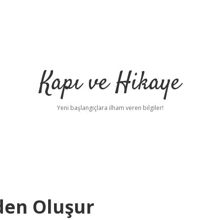
Kapı ve Hikaye
Yeni başlangıçlara ilham veren bilgiler!
den Oluşur