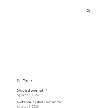
Sidebar
Son Yazılar
elexbet yeni giriş adresi
betexper.xyz
Döngüsel soru nedir ?
Ağustos 6, 2026
Avokadonun kabuğu soyulur mu ?
Ağustos 5, 2026