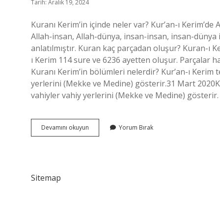
Tarih: Aralık 19, 2024
Kuranı Kerim’in içinde neler var? Kur’an-ı Kerim’de Al
Allah-insan, Allah-dünya, insan-insan, insan-dünya il
anlatılmıştır. Kuran kaç parçadan oluşur? Kuran-ı K
ı Kerim 114 sure ve 6236 ayetten oluşur. Parçalar ha
Kuranı Kerim’in bölümleri nelerdir? Kur’an-ı Kerim t
yerlerini (Mekke ve Medine) gösterir.31 Mart 2020K
vahiyler vahiy yerlerini (Mekke ve Medine) gösterir
Kuran
Devamını okuyun
Yorum Bırak
I
Kerim
Nelerden
Oluşur
Sitemap