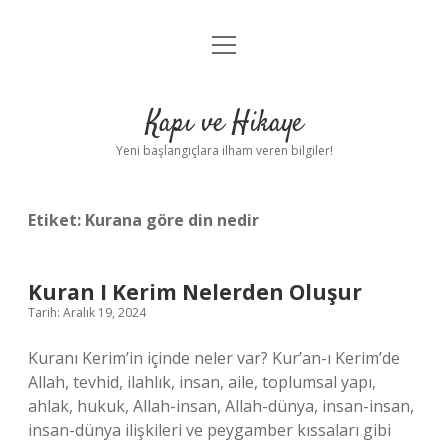
menüyü
Anasayfa
aç
Gizlilik Politikası
Kapı ve Hikaye
Yasal Uyarı
Yeni başlangıçlara ilham veren bilgiler!
Hakkımızda
Etiket:
Kurana göre din nedir
Kuran I Kerim Nelerden Oluşur
Tarih: Aralık 19, 2024
Kuranı Kerim’in içinde neler var? Kur’an-ı Kerim’de
Allah, tevhid, ilahlık, insan, aile, toplumsal yapı,
ahlak, hukuk, Allah-insan, Allah-dünya, insan-insan,
insan-dünya ilişkileri ve peygamber kıssaları gibi