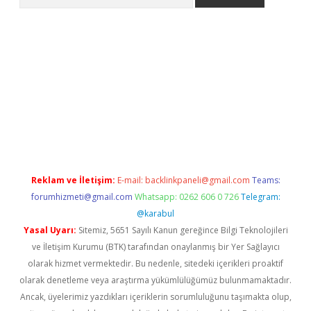
er.xyz
Reklam ve İletişim:
E-mail:
backlinkpaneli@gmail.com
Teams:
forumhizmeti@gmail.com
Whatsapp: 0262 606 0 726
Telegram:
@karabul
Yasal Uyarı:
Sitemiz, 5651 Sayılı Kanun gereğince Bilgi Teknolojileri
ve İletişim Kurumu (BTK) tarafından onaylanmış bir Yer Sağlayıcı
olarak hizmet vermektedir. Bu nedenle, sitedeki içerikleri proaktif
olarak denetleme veya araştırma yükümlülüğümüz bulunmamaktadır.
Ancak, üyelerimiz yazdıkları içeriklerin sorumluluğunu taşımakta olup,