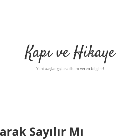
Kapı ve Hikaye
Yeni başlangıçlara ilham veren bilgiler!
rak Sayılır Mı