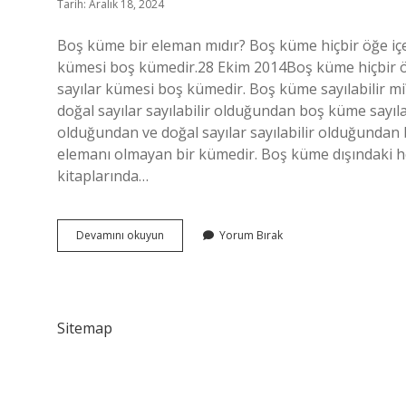
Tarih: Aralık 18, 2024
Boş küme bir eleman mıdır? Boş küme hiçbir öğe içe
kümesi boş kümedir.28 Ekim 2014Boş küme hiçbir ö
sayılar kümesi boş kümedir. Boş küme sayılabilir m
doğal sayılar sayılabilir olduğundan boş küme sayıl
olduğundan ve doğal sayılar sayılabilir olduğundan
elemanı olmayan bir kümedir. Boş küme dışındaki 
kitaplarında…
Boş
Devamını okuyun
Yorum Bırak
Küme
Eleman
Olarak
Sayılır
Mı
Sitemap