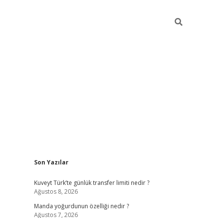
Sidebar
Son Yazılar
elexbet yeni giriş adresi
betexper.xyz
Kuveyt Türk’te günlük transfer limiti nedir ?
Ağustos 8, 2026
Manda yoğurdunun özelliği nedir ?
Ağustos 7, 2026