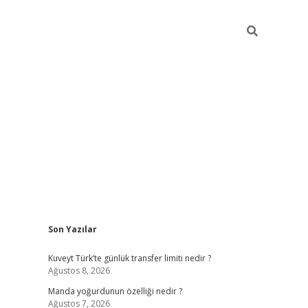
Sidebar
Son Yazılar
elexbet yeni giriş adresi
betexper.xyz
Kuveyt Türk’te günlük transfer limiti nedir ?
Ağustos 8, 2026
Manda yoğurdunun özelliği nedir ?
Ağustos 7, 2026