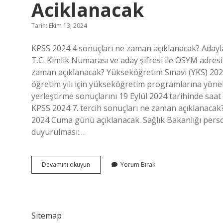
Aciklanacak
Tarih: Ekim 13, 2024
KPSS 2024 4 sonuçları ne zaman açıklanacak? Adayla
T.C. Kimlik Numarası ve aday şifresi ile ÖSYM adresi
zaman açıklanacak? Yükseköğretim Sınavı (YKS) 202
öğretim yılı için yükseköğretim programlarına yönel
yerleştirme sonuçlarını 19 Eylül 2024 tarihinde saat
KPSS 2024 7. tercih sonuçları ne zaman açıklanacak
2024 Cuma günü açıklanacak. Sağlık Bakanlığı pers
duyurulması:…
2024
Devamını okuyun
Yorum Bırak
4
Tercih
Sonuclari
Ne
Zaman
Sitemap
Aciklanacak