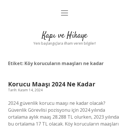
menüyü
Anasayfa
aç
Gizlilik Politikası
Kapı ve Hikaye
Yasal Uyarı
Yeni başlangıçlara ilham veren bilgiler!
Hakkımızda
Etiket:
Köy korucuların maaşları ne kadar
Korucu Maaşı 2024 Ne Kadar
Tarih: Kasım 14, 2024
2024 güvenlik korucu maaşı ne kadar olacak?
Güvenlik Görevlisi pozisyonu için 2024 yılında
ortalama aylık maaş 28.288 TL olurken, 2023 yılında
bu ortalama 17 TL olacak. Köy korucuların maaşları