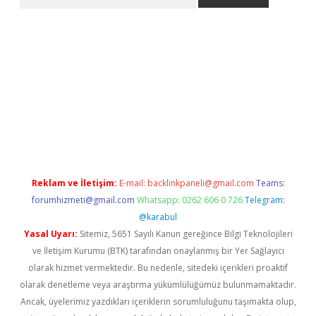
giriş adresi
betexper.xyz
Reklam ve İletişim:
E-mail:
backlinkpaneli@gmail.com
Teams:
forumhizmeti@gmail.com
Whatsapp: 0262 606 0 726
Telegram:
@karabul
Yasal Uyarı:
Sitemiz, 5651 Sayılı Kanun gereğince Bilgi Teknolojileri
ve İletişim Kurumu (BTK) tarafından onaylanmış bir Yer Sağlayıcı
olarak hizmet vermektedir. Bu nedenle, sitedeki içerikleri proaktif
olarak denetleme veya araştırma yükümlülüğümüz bulunmamaktadır.
Ancak, üyelerimiz yazdıkları içeriklerin sorumluluğunu taşımakta olup,