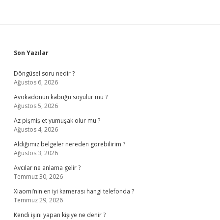
Şiiri
Ne
Demek
Sidebar
Son Yazılar
Döngüsel soru nedir ?
Ağustos 6, 2026
Avokadonun kabuğu soyulur mu ?
Ağustos 5, 2026
Az pişmiş et yumuşak olur mu ?
Ağustos 4, 2026
Aldığımız belgeler nereden görebilirim ?
Ağustos 3, 2026
Avcılar ne anlama gelir ?
Temmuz 30, 2026
Xiaomi’nin en iyi kamerası hangi telefonda ?
Temmuz 29, 2026
Kendi işini yapan kişiye ne denir ?