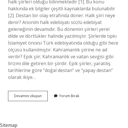
halk şiirleri olduğu bilinmektedir [1]. Bu konu
hakkında ek bilgiler çeşitli kaynaklarda bulunabilir
[2]. Destan bir olay etrafında döner. Halk şiiri neye
denir? Anonim halk edebiyatı sözlü edebiyat
geleneğinin devamıdır. Bu dönemin şiirleri yerel
dilde ve dörtlükler halinde yazılmıştır. Şiirlerde tıpkı
İslamiyet öncesi Türk edebiyatında olduğu gibi hece
ölçüsü kullanılmıştır. Kahramanlık şiirine ne ad
verilir? Epik şiir; Kahramanlık ve vatan sevgisi gibi
lirizmi dile getiren bir şiirdir. Epik şiirler, yaratılış
tarihlerine göre “doğal destan” ve “yapay destan”
olarak ikiye…
Bir
Devamını okuyun
Yorum Bırak
Kahramanlık
Hikayesini
Veya
Olayı
Anlatan
Sitemap
Halk