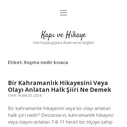
menüyü
Anasayfa
aç
Gizlilik Politikası
Kapı ve Hikaye
Yasal Uyarı
Yeni başlangıçlara ilham veren bilgiler!
Hakkımızda
Etiket:
Koşma nedir kısaca
Bir Kahramanlık Hikayesini Veya
Olayı Anlatan Halk Şiiri Ne Demek
Tarih: Aralık 20, 2024
Bir kahramanlık hikayesini veya bir olayı anlatan
halk şiiri nedir? Destanların, kahramanlık hikayesi
veya olayını anlatan 7-8-11 heceli bir ölçüye sahip