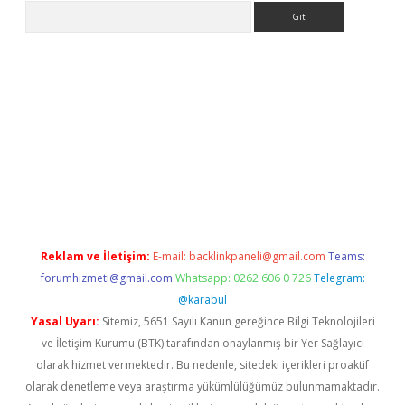
Arama
t yeni giriş adresi
betexper.xyz
Reklam ve İletişim:
E-mail:
backlinkpaneli@gmail.com
Teams:
forumhizmeti@gmail.com
Whatsapp: 0262 606 0 726
Telegram:
@karabul
Yasal Uyarı:
Sitemiz, 5651 Sayılı Kanun gereğince Bilgi Teknolojileri
ve İletişim Kurumu (BTK) tarafından onaylanmış bir Yer Sağlayıcı
olarak hizmet vermektedir. Bu nedenle, sitedeki içerikleri proaktif
olarak denetleme veya araştırma yükümlülüğümüz bulunmamaktadır.