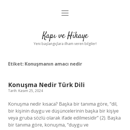
menüyü
Anasayfa
aç
Gizlilik Politikası
Kapı ve Hikaye
Yasal Uyarı
Yeni başlangıçlara ilham veren bilgiler!
Hakkımızda
Etiket:
Konuşmanın amacı nedir
Konuşma Nedir Türk Dili
Tarih: Kasım 25, 2024
Konuşma nedir kısaca? Başka bir tanıma göre, “dil,
bir kişinin duygu ve düşüncelerinin başka bir kişiye
veya gruba sözlü olarak ifade edilmesidir” (2). Başka
bir tanıma göre, konuşma, “duygu ve