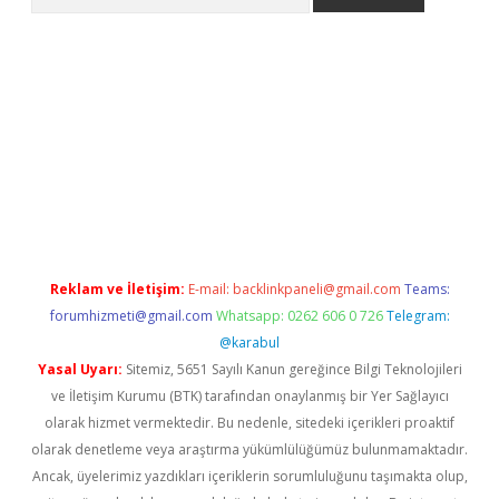
er.xyz
Reklam ve İletişim:
E-mail:
backlinkpaneli@gmail.com
Teams:
forumhizmeti@gmail.com
Whatsapp: 0262 606 0 726
Telegram:
@karabul
Yasal Uyarı:
Sitemiz, 5651 Sayılı Kanun gereğince Bilgi Teknolojileri
ve İletişim Kurumu (BTK) tarafından onaylanmış bir Yer Sağlayıcı
olarak hizmet vermektedir. Bu nedenle, sitedeki içerikleri proaktif
olarak denetleme veya araştırma yükümlülüğümüz bulunmamaktadır.
Ancak, üyelerimiz yazdıkları içeriklerin sorumluluğunu taşımakta olup,