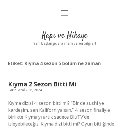
menüyü
Anasayfa
aç
Gizlilik Politikası
Kapı ve Hikaye
Yasal Uyarı
Yeni başlangıçlara ilham veren bilgiler!
Hakkımızda
Etiket:
Kıyma 4 sezon 5 bölüm ne zaman
Kıyma 2 Sezon Bitti Mi
Tarih: Aralık 18, 2024
Kıyma dizisi 4. sezon bitti mi? “Bir de sushi ye
kardeşim, sen Kaliforniyalısın.” 4. sezon finaliyle
birlikte Kıyma’yı artık sadece BluTV’de
izleyebileceğiz. Kıyma dizi bitti mi? Oyun bittiğinde