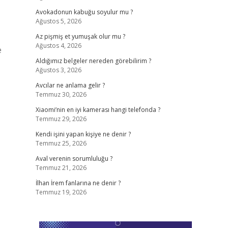
Avokadonun kabuğu soyulur mu ?
Ağustos 5, 2026
Az pişmiş et yumuşak olur mu ?
Ağustos 4, 2026
e
Aldığımız belgeler nereden görebilirim ?
Ağustos 3, 2026
Avcılar ne anlama gelir ?
Temmuz 30, 2026
Xiaomi’nin en iyi kamerası hangi telefonda ?
Temmuz 29, 2026
Kendi işini yapan kişiye ne denir ?
Temmuz 25, 2026
Aval verenin sorumluluğu ?
Temmuz 21, 2026
İlhan İrem fanlarına ne denir ?
Temmuz 19, 2026