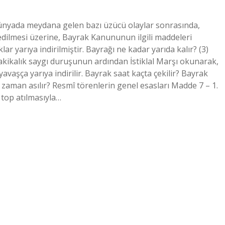
dünyada meydana gelen bazı üzücü olaylar sonrasında,
edilmesi üzerine, Bayrak Kanununun ilgili maddeleri
ar yarıya indirilmiştir. Bayrağı ne kadar yarıda kalır? (3)
dakikalık saygı duruşunun ardından İstiklal Marşı okunarak,
yavaşça yarıya indirilir. Bayrak saat kaçta çekilir? Bayrak
e zaman asılır? Resmî törenlerin genel esasları Madde 7 – 1.
top atılmasıyla…