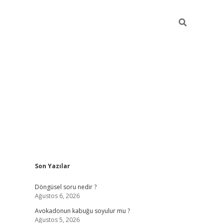
Sidebar
Son Yazılar
elexbet yeni giriş adresi
betexper.xyz
Döngüsel soru nedir ?
Ağustos 6, 2026
Avokadonun kabuğu soyulur mu ?
Ağustos 5, 2026