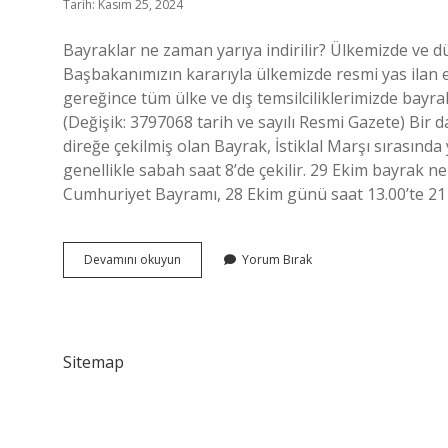
Tarih: Kasım 25, 2024
Bayraklar ne zaman yarıya indirilir? Ülkemizde ve 
Başbakanımızın kararıyla ülkemizde resmi yas ilan 
gereğince tüm ülke ve dış temsilciliklerimizde bayrakl
(Değişik: 3797068 tarih ve sayılı Resmi Gazete) Bir 
direğe çekilmiş olan Bayrak, İstiklal Marşı sırasında 
genellikle sabah saat 8’de çekilir. 29 Ekim bayrak n
Cumhuriyet Bayramı, 28 Ekim günü saat 13.00’te 21 
Bayraklar
Devamını okuyun
Yorum Bırak
Saat
Kaçta
Yarıya
Iner
Sitemap