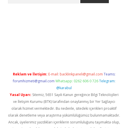
er.xyz
Reklam ve İletişim:
E-mail:
backlinkpaneli@gmail.com
Teams:
forumhizmeti@gmail.com
Whatsapp: 0262 606 0 726
Telegram:
@karabul
Yasal Uyarı:
Sitemiz, 5651 Sayılı Kanun gereğince Bilgi Teknolojileri
ve İletişim Kurumu (BTK) tarafından onaylanmış bir Yer Sağlayıcı
olarak hizmet vermektedir. Bu nedenle, sitedeki içerikleri proaktif
olarak denetleme veya araştırma yükümlülüğümüz bulunmamaktadır.
Ancak, üyelerimiz yazdıkları içeriklerin sorumluluğunu taşımakta olup,