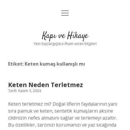
menüyü
Anasayfa
aç
Gizlilik Politikası
Kapı ve Hikaye
Yasal Uyarı
Yeni başlangıçlara ilham veren bilgiler!
Hakkımızda
Etiket:
Keten kumaş kullanışlı mı
Keten Neden Terletmez
Tarih: Kasım 3, 2024
Keten terletmez mi? Doğal liflerin faydalarının yanı
sıra pamuk ve keten, sentetik kumaşların aksine
cildinizin nefes almasını sağlar ve terlemeyi azaltır.
Bu özellikler, tarzınızı korumanızı ve yaz sıcağında