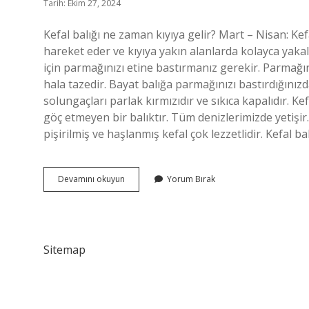
Tarih: Ekim 27, 2024
Kefal balığı ne zaman kıyıya gelir? Mart – Nisan: Kef
hareket eder ve kıyıya yakın alanlarda kolayca yakala
için parmağınızı etine bastırmanız gerekir. Parmağı
hala tazedir. Bayat balığa parmağınızı bastırdığınızd
solungaçları parlak kırmızıdır ve sıkıca kapalıdır. Kefa
göç etmeyen bir balıktır. Tüm denizlerimizde yetişir
pişirilmiş ve haşlanmış kefal çok lezzetlidir. Kefal b
Kefal
Devamını okuyun
Yorum Bırak
Balığı
Nasıl
Anlaşılır
Sitemap