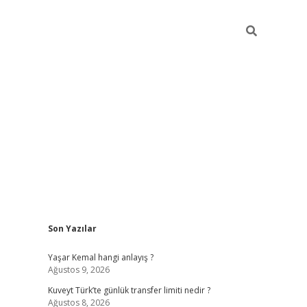
Sidebar
Son Yazılar
elexbet yeni giriş adresi
betexper.xyz
Yaşar Kemal hangi anlayış ?
Ağustos 9, 2026
Kuveyt Türk’te günlük transfer limiti nedir ?
Ağustos 8, 2026