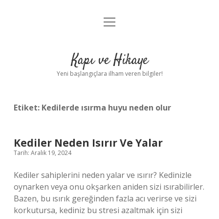
menüyü
Anasayfa
aç
Gizlilik Politikası
Kapı ve Hikaye
Yasal Uyarı
Yeni başlangıçlara ilham veren bilgiler!
Hakkımızda
Etiket:
Kedilerde ısırma huyu neden olur
Kediler Neden Isırır Ve Yalar
Tarih: Aralık 19, 2024
Kediler sahiplerini neden yalar ve ısırır? Kedinizle
oynarken veya onu okşarken aniden sizi ısırabilirler.
Bazen, bu ısırık gereğinden fazla acı verirse ve sizi
korkutursa, kediniz bu stresi azaltmak için sizi