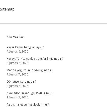
Devamsızlık
Hakkı
Sitemap
Var
Sidebar
Son Yazılar
Yaşar Kemal hangi anlayış ?
Ağustos 9, 2026
Kuveyt Türk’te günlük transfer limiti nedir ?
Ağustos 8, 2026
Manda yoğurdunun özelliği nedir ?
Ağustos 7, 2026
Döngüsel soru nedir ?
Ağustos 6, 2026
Avokadonun kabuğu soyulur mu ?
Ağustos 5, 2026
Az pişmiş et yumuşak olur mu ?