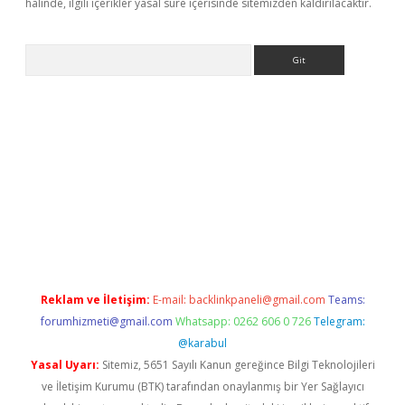
halinde, ilgili içerikler yasal süre içerisinde sitemizden kaldırılacaktır.
Arama
er.xyz
Reklam ve İletişim:
E-mail:
backlinkpaneli@gmail.com
Teams:
forumhizmeti@gmail.com
Whatsapp: 0262 606 0 726
Telegram:
@karabul
Yasal Uyarı:
Sitemiz, 5651 Sayılı Kanun gereğince Bilgi Teknolojileri
ve İletişim Kurumu (BTK) tarafından onaylanmış bir Yer Sağlayıcı