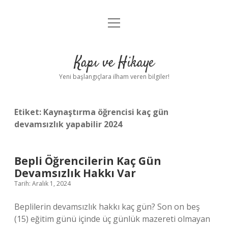
menüyü
Anasayfa
aç
Gizlilik Politikası
Kapı ve Hikaye
Yasal Uyarı
Yeni başlangıçlara ilham veren bilgiler!
Hakkımızda
Etiket:
Kaynaştırma öğrencisi kaç gün
devamsızlık yapabilir 2024
Bepli Öğrencilerin Kaç Gün
Devamsızlık Hakkı Var
Tarih: Aralık 1, 2024
Beplilerin devamsızlık hakkı kaç gün? Son on beş
(15) eğitim günü içinde üç günlük mazereti olmayan