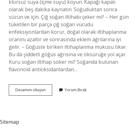
klorsuz suya (içme suyu) koyun. Kapağı kapalı
olarak beş dakika kaynatın. Soğuduktan sonra
süzün ve için. Çiğ soğan iltihabı çeker mi? – Her gün
tüketilen bir parça çiğ soğan vücudu
enfeksiyonlardan korur, doğal olarak iltihaplanma
oranını azaltır ve sonrasında eklem ağrılarına iyi
gelir. – Göğüste biriken iltihaplanma mukusu tıkar.
Bu da şiddetli göğüs ağrısına ve öksürüğe yol açar.
Kuru soğan iltihap söker mi? Soğanda bulunan
flavonoid antioksidanlardan…
Soğan
Devamını okuyun
Yorum Bırak
Iltihabı
Alır
Mı
Sitemap