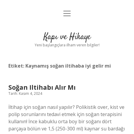
menüyü
Anasayfa
aç
Gizlilik Politikası
Kapı ve Hikaye
Yasal Uyarı
Yeni başlangıçlara ilham veren bilgiler!
Hakkımızda
Etiket:
Kaynamış soğan iltihaba iyi gelir mi
Soğan Iltihabı Alır Mı
Tarih: Kasım 4, 2024
İltihap için soğan nasıl yapılır? Polikistik over, kist ve
polip sorunlarını tedavi etmek için soğan terapisini
kullanın! İnce kabuklu orta boy bir soğanı dört
parçaya bölün ve 1,5 (250-300 ml) kaynar su bardağı