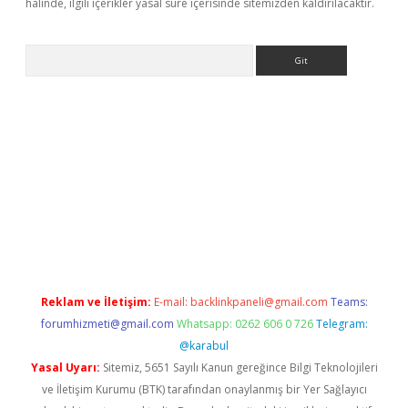
halinde, ilgili içerikler yasal süre içerisinde sitemizden kaldırılacaktır.
Arama
i
betexper.xyz
Reklam ve İletişim:
E-mail:
backlinkpaneli@gmail.com
Teams:
forumhizmeti@gmail.com
Whatsapp: 0262 606 0 726
Telegram:
@karabul
Yasal Uyarı:
Sitemiz, 5651 Sayılı Kanun gereğince Bilgi Teknolojileri
ve İletişim Kurumu (BTK) tarafından onaylanmış bir Yer Sağlayıcı