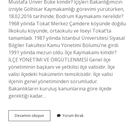
Mustafa Ünver Büke kimdir? İçişleri Bakanlığımızın
izniyle Gölhisar Kaymakamlığı görevimi yürütürken,
18.02.2016 tarihinde; Bodrum Kaymakamı nerelidir?
1968 yılında Tokat Merkez Çamdere köyünde doğdu.
İlkokulu köyünde, ortaokulu ve liseyi Tokat’ta
tamamladı. 1987 yılında İstanbul Üniversitesi Siyasal
Bilgiler Fakültesi Kamu Yönetimi Bölümü’ne girdi.
1991 yılında mezun oldu. İlçe Kaymakamı kimdir?
İLÇE YÖNETİMİ VE ÖRGÜTLENMESİ Genel ilçe
yönetiminin başkanı ve yetkilisi ilçe valisidir. İlçe
valisi ilçedeki hükümetin temsilcisidir. İlçe valisi
ilçenin genel yönetiminden sorumludur.
Bakanlıkların kuruluş kanunlarına göre ilçede
gerektiği kadar…
Milas
Devamını okuyun
Yorum Bırak
Kaymakamı
Nereli