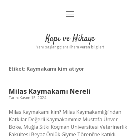
menüyü
Anasayfa
aç
Gizlilik Politikası
Kapı ve Hikaye
Yasal Uyarı
Yeni başlangıçlara ilham veren bilgiler!
Hakkımızda
Etiket:
Kaymakamı kim atıyor
Milas Kaymakamı Nereli
Tarih: Kasım 15, 2024
Milas Kaymakamı kim? Milas Kaymakamlığı’ndan
Katkılar Değerli Kaymakamımız Mustafa Ünver
Böke, Muğla Sıtkı Koçman Üniversitesi Veterinerlik
Fakültesi Beyaz Önlük Giyme Töreni’ne katıldı.