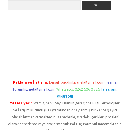
Arama
er.xyz
Reklam ve İletişim:
E-mail:
backlinkpaneli@gmail.com
Teams:
forumhizmeti@gmail.com
Whatsapp: 0262 606 0 726
Telegram:
@karabul
Yasal Uyarı:
Sitemiz, 5651 Sayılı Kanun gereğince Bilgi Teknolojileri
ve İletişim Kurumu (BTK) tarafından onaylanmış bir Yer Sağlayıcı
olarak hizmet vermektedir. Bu nedenle, sitedeki içerikleri proaktif
olarak denetleme veya araştırma yükümlülüğümüz bulunmamaktadır.