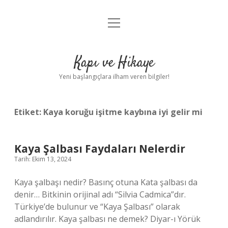
menüyü
Anasayfa
aç
Gizlilik Politikası
Kapı ve Hikaye
Yasal Uyarı
Yeni başlangıçlara ilham veren bilgiler!
Hakkımızda
Etiket:
Kaya koruğu işitme kaybına iyi gelir mi
Kaya Şalbası Faydaları Nelerdir
Tarih: Ekim 13, 2024
Kaya şalbaşı nedir? Basınç otuna Kata şalbası da
denir… Bitkinin orijinal adı “Silvia Cadmica”dır.
Türkiye’de bulunur ve “Kaya Şalbası” olarak
adlandırılır. Kaya şalbası ne demek? Diyar-ı Yörük