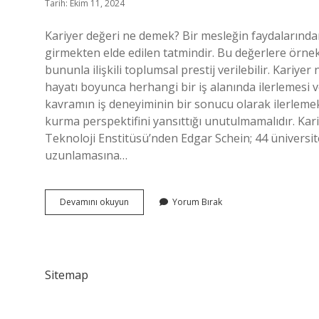
Tarih: Ekim 11, 2024
Kariyer değeri ne demek? Bir mesleğin faydalarından 
girmekten elde edilen tatmindir. Bu değerlere örne
bununla ilişkili toplumsal prestij verilebilir. Kariye
hayatı boyunca herhangi bir iş alanında ilerlemesi
kavramın iş deneyiminin bir sonucu olarak ilerlemekt
kurma perspektifini yansıttığı unutulmamalıdır. Kar
Teknoloji Enstitüsü’nden Edgar Schein; 44 üniversi
uzunlamasına…
Kariyer
Devamını okuyun
Yorum Bırak
Değeri
Nedir
Sitemap