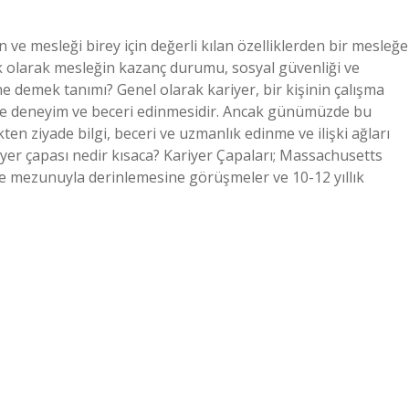
ve mesleği birey için değerli kılan özelliklerden bir mesleğe
k olarak mesleğin kazanç durumu, sosyal güvenliği ve
r ne demek tanımı? Genel olarak kariyer, bir kişinin çalışma
 ve deneyim ve beceri edinmesidir. Ancak günümüzde bu
en ziyade bilgi, beceri ve uzmanlık edinme ve ilişki ağları
iyer çapası nedir kısaca? Kariyer Çapaları; Massachusetts
te mezunuyla derinlemesine görüşmeler ve 10-12 yıllık