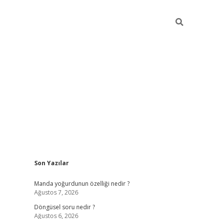
Sidebar
Son Yazılar
elexbet yeni giriş adresi
betexper.xyz
Manda yoğurdunun özelliği nedir ?
Ağustos 7, 2026
Döngüsel soru nedir ?
Ağustos 6, 2026