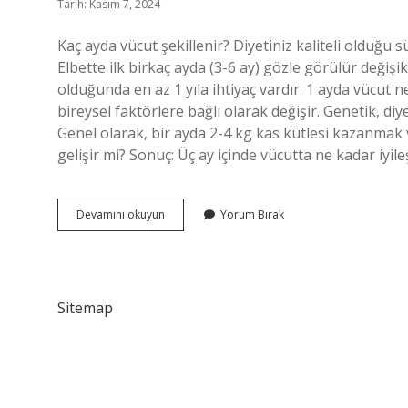
Tarih: Kasım 7, 2024
Kaç ayda vücut şekillenir? Diyetiniz kaliteli olduğu sü
Elbette ilk birkaç ayda (3-6 ay) gözle görülür değişi
olduğunda en az 1 yıla ihtiyaç vardır. 1 ayda vücut n
bireysel faktörlere bağlı olarak değişir. Genetik, di
Genel olarak, bir ayda 2-4 kg kas kütlesi kazanmak 
gelişir mi? Sonuç: Üç ay içinde vücutta ne kadar iyil
Spor
Devamını okuyun
Yorum Bırak
Yapan
Vücut
Kaç
Ayda
Gelişir
Sitemap