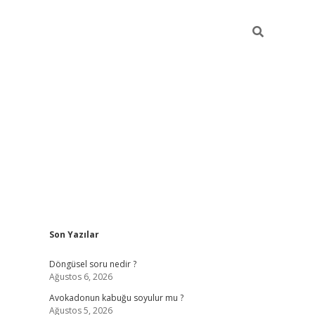
Sidebar
Son Yazılar
elexbet yeni giriş adresi
betexper.xyz
Döngüsel soru nedir ?
Ağustos 6, 2026
Avokadonun kabuğu soyulur mu ?
Ağustos 5, 2026