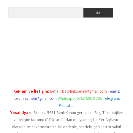
Arama
er.xyz
Reklam ve İletişim:
E-mail:
backlinkpaneli@gmail.com
Teams:
forumhizmeti@gmail.com
Whatsapp: 0262 606 0 726
Telegram:
@karabul
Yasal Uyarı:
Sitemiz, 5651 Sayılı Kanun gereğince Bilgi Teknolojileri
ve İletişim Kurumu (BTK) tarafından onaylanmış bir Yer Sağlayıcı
olarak hizmet vermektedir. Bu nedenle, sitedeki içerikleri proaktif