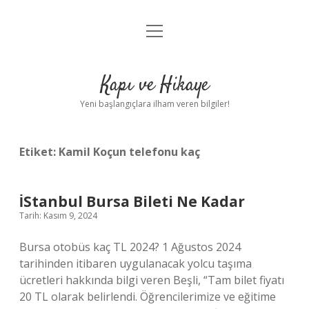
menüyü
Anasayfa
aç
Gizlilik Politikası
Kapı ve Hikaye
Yasal Uyarı
Yeni başlangıçlara ilham veren bilgiler!
Hakkımızda
Etiket:
Kamil Koçun telefonu kaç
İStanbul Bursa Bileti Ne Kadar
Tarih: Kasım 9, 2024
Bursa otobüs kaç TL 2024? 1 Ağustos 2024
tarihinden itibaren uygulanacak yolcu taşıma
ücretleri hakkında bilgi veren Beşli, “Tam bilet fiyatı
20 TL olarak belirlendi. Öğrencilerimize ve eğitime