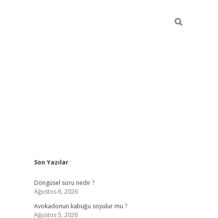
Sidebar
Son Yazılar
elexbet yeni giriş adresi
betexper.xyz
Döngüsel soru nedir ?
Ağustos 6, 2026
Avokadonun kabuğu soyulur mu ?
Ağustos 5, 2026