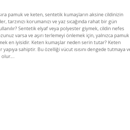
 sıra pamuk ve keten, sentetik kumaşların aksine cildinizin
kler, tarzınızı korumanızı ve yaz sıcağında rahat bir gün
anılır? Sentetik elyaf veya polyester giymek, cildin nefes
drozunuz varsa ve aşırı terlemeyi önlemek için, yalnızca pamuk
ymek en iyisidir. Keten kumaşlar neden serin tutar? Keten
ir yapıya sahiptir. Bu özelliği vücut ısısını dengede tutmaya v
 olur.…