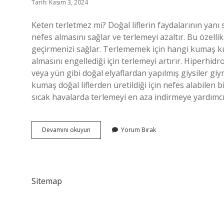
Tarih: Kasım 3, 2024
Keten terletmez mi? Doğal liflerin faydalarının yanı
nefes almasını sağlar ve terlemeyi azaltır. Bu özelli
geçirmenizi sağlar. Terlememek için hangi kumaş kull
almasını engellediği için terlemeyi artırır. Hiperhi
veya yün gibi doğal elyaflardan yapılmış giysiler gi
kumaş doğal liflerden üretildiği için nefes alabilen b
sıcak havalarda terlemeyi en aza indirmeye yardımcı
Keten
Devamını okuyun
Yorum Bırak
Neden
Terletmez
Sitemap