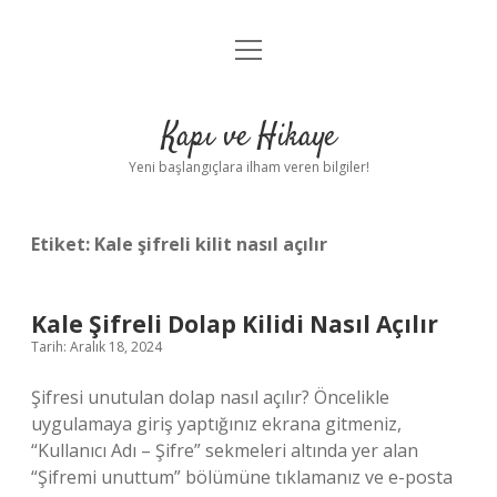
menüyü
Anasayfa
aç
Gizlilik Politikası
Kapı ve Hikaye
Yasal Uyarı
Yeni başlangıçlara ilham veren bilgiler!
Hakkımızda
Etiket:
Kale şifreli kilit nasıl açılır
Kale Şifreli Dolap Kilidi Nasıl Açılır
Tarih: Aralık 18, 2024
Şifresi unutulan dolap nasıl açılır? Öncelikle
uygulamaya giriş yaptığınız ekrana gitmeniz,
“Kullanıcı Adı – Şifre” sekmeleri altında yer alan
“Şifremi unuttum” bölümüne tıklamanız ve e-posta