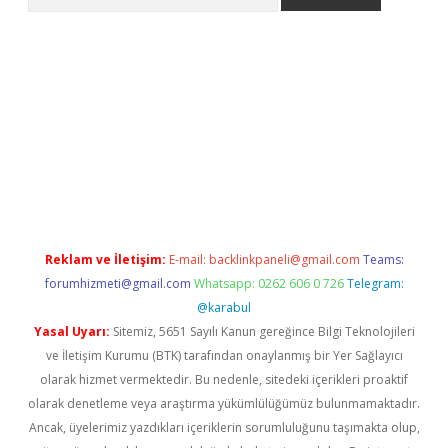
er.xyz
Reklam ve İletişim:
E-mail:
backlinkpaneli@gmail.com
Teams:
forumhizmeti@gmail.com
Whatsapp: 0262 606 0 726
Telegram:
@karabul
Yasal Uyarı:
Sitemiz, 5651 Sayılı Kanun gereğince Bilgi Teknolojileri
ve İletişim Kurumu (BTK) tarafından onaylanmış bir Yer Sağlayıcı
olarak hizmet vermektedir. Bu nedenle, sitedeki içerikleri proaktif
olarak denetleme veya araştırma yükümlülüğümüz bulunmamaktadır.
Ancak, üyelerimiz yazdıkları içeriklerin sorumluluğunu taşımakta olup,