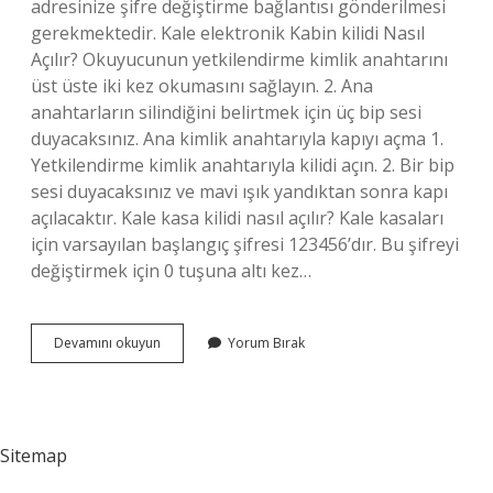
adresinize şifre değiştirme bağlantısı gönderilmesi
gerekmektedir. Kale elektronik Kabin kilidi Nasıl
Açılır? Okuyucunun yetkilendirme kimlik anahtarını
üst üste iki kez okumasını sağlayın. 2. Ana
anahtarların silindiğini belirtmek için üç bip sesi
duyacaksınız. Ana kimlik anahtarıyla kapıyı açma 1.
Yetkilendirme kimlik anahtarıyla kilidi açın. 2. Bir bip
sesi duyacaksınız ve mavi ışık yandıktan sonra kapı
açılacaktır. Kale kasa kilidi nasıl açılır? Kale kasaları
için varsayılan başlangıç ​​şifresi 123456’dır. Bu şifreyi
değiştirmek için 0 tuşuna altı kez…
Kale
Devamını okuyun
Yorum Bırak
Şifreli
Dolap
Kilidi
Nasıl
Açılır
Sitemap