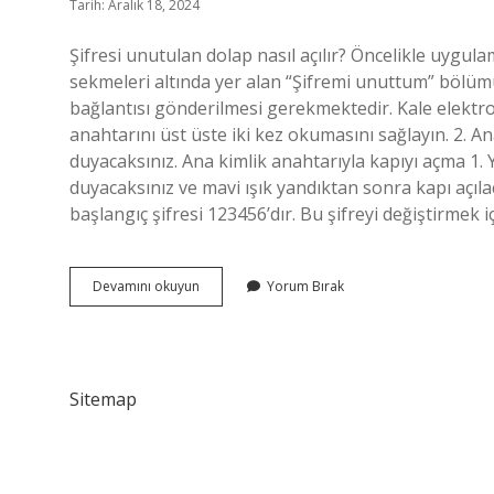
Tarih: Aralık 18, 2024
Şifresi unutulan dolap nasıl açılır? Öncelikle uygulam
sekmeleri altında yer alan “Şifremi unuttum” bölüm
bağlantısı gönderilmesi gerekmektedir. Kale elektro
anahtarını üst üste iki kez okumasını sağlayın. 2. Ana
duyacaksınız. Ana kimlik anahtarıyla kapıyı açma 1. Ye
duyacaksınız ve mavi ışık yandıktan sonra kapı açılacak
başlangıç ​​şifresi 123456’dır. Bu şifreyi değiştirmek 
Kale
Devamını okuyun
Yorum Bırak
Şifreli
Dolap
Kilidi
Nasıl
Açılır
Sitemap