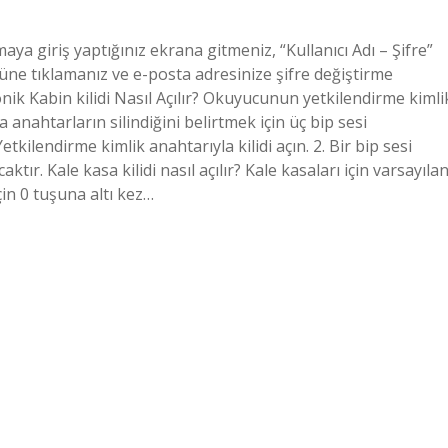
aya giriş yaptığınız ekrana gitmeniz, “Kullanıcı Adı – Şifre”
üne tıklamanız ve e-posta adresinize şifre değiştirme
nik Kabin kilidi Nasıl Açılır? Okuyucunun yetkilendirme kimli
 anahtarların silindiğini belirtmek için üç bip sesi
tkilendirme kimlik anahtarıyla kilidi açın. 2. Bir bip sesi
tır. Kale kasa kilidi nasıl açılır? Kale kasaları için varsayıla
için 0 tuşuna altı kez…