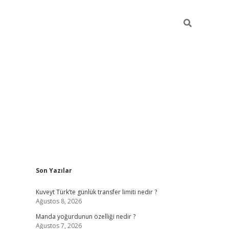
Sidebar
Son Yazılar
elexbet yeni giriş adresi
betexper.xyz
Kuveyt Türk’te günlük transfer limiti nedir ?
Ağustos 8, 2026
Manda yoğurdunun özelliği nedir ?
Ağustos 7, 2026