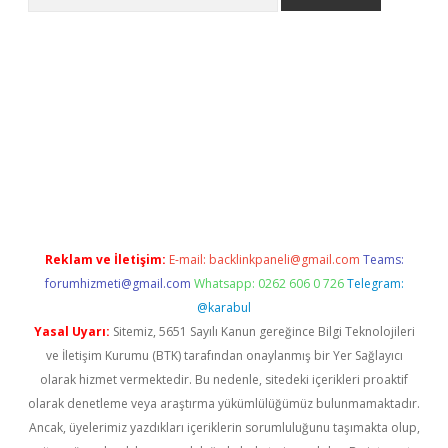
er.xyz
Reklam ve İletişim:
E-mail:
backlinkpaneli@gmail.com
Teams:
forumhizmeti@gmail.com
Whatsapp: 0262 606 0 726
Telegram:
@karabul
Yasal Uyarı:
Sitemiz, 5651 Sayılı Kanun gereğince Bilgi Teknolojileri
ve İletişim Kurumu (BTK) tarafından onaylanmış bir Yer Sağlayıcı
olarak hizmet vermektedir. Bu nedenle, sitedeki içerikleri proaktif
olarak denetleme veya araştırma yükümlülüğümüz bulunmamaktadır.
Ancak, üyelerimiz yazdıkları içeriklerin sorumluluğunu taşımakta olup,