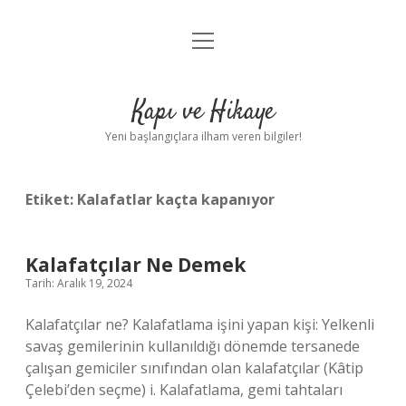
menüyü
Anasayfa
aç
Gizlilik Politikası
Kapı ve Hikaye
Yasal Uyarı
Yeni başlangıçlara ilham veren bilgiler!
Hakkımızda
Etiket:
Kalafatlar kaçta kapanıyor
Kalafatçılar Ne Demek
Tarih: Aralık 19, 2024
Kalafatçılar ne? Kalafatlama işini yapan kişi: Yelkenli
savaş gemilerinin kullanıldığı dönemde tersanede
çalışan gemiciler sınıfından olan kalafatçılar (Kâtip
Çelebi’den seçme) i. Kalafatlama, gemi tahtaları