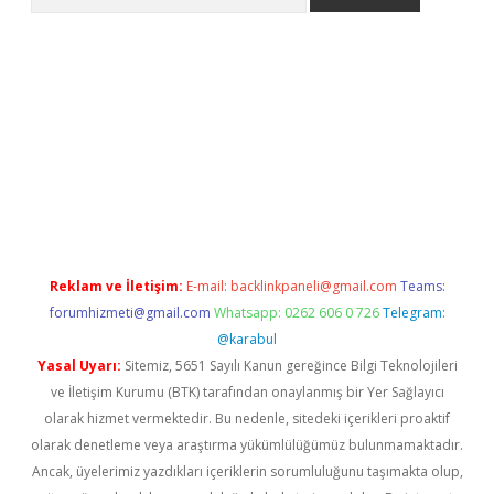
er.xyz
Reklam ve İletişim:
E-mail:
backlinkpaneli@gmail.com
Teams:
forumhizmeti@gmail.com
Whatsapp: 0262 606 0 726
Telegram:
@karabul
Yasal Uyarı:
Sitemiz, 5651 Sayılı Kanun gereğince Bilgi Teknolojileri
ve İletişim Kurumu (BTK) tarafından onaylanmış bir Yer Sağlayıcı
olarak hizmet vermektedir. Bu nedenle, sitedeki içerikleri proaktif
olarak denetleme veya araştırma yükümlülüğümüz bulunmamaktadır.
Ancak, üyelerimiz yazdıkları içeriklerin sorumluluğunu taşımakta olup,