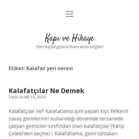
menüyü
Anasayfa
aç
Gizlilik Politikası
Kapı ve Hikaye
Yasal Uyarı
Yeni başlangıçlara ilham veren bilgiler!
Hakkımızda
Etiket:
Kalafat yeri neresi
Kalafatçılar Ne Demek
Tarih: Aralık 19, 2024
Kalafatçılar ne? Kalafatlama işini yapan kişi: Yelkenli
savaş gemilerinin kullanıldığı dönemde tersanede
çalışan gemiciler sınıfından olan kalafatçılar (Kâtip
Çelebi’den seçme) i. Kalafatlama, gemi tahtaları