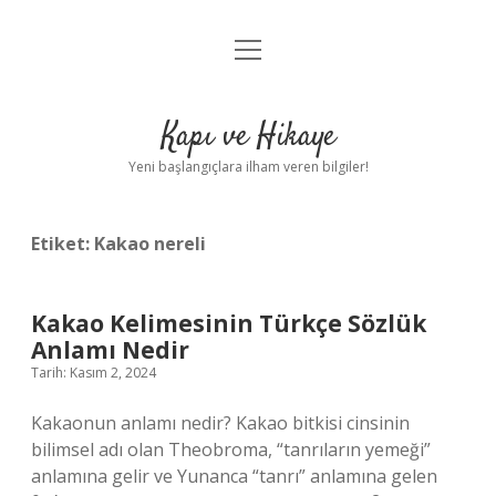
menüyü
Anasayfa
aç
Gizlilik Politikası
Kapı ve Hikaye
Yasal Uyarı
Yeni başlangıçlara ilham veren bilgiler!
Hakkımızda
Etiket:
Kakao nereli
Kakao Kelimesinin Türkçe Sözlük
Anlamı Nedir
Tarih: Kasım 2, 2024
Kakaonun anlamı nedir? Kakao bitkisi cinsinin
bilimsel adı olan Theobroma, “tanrıların yemeği”
anlamına gelir ve Yunanca “tanrı” anlamına gelen