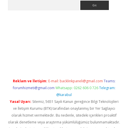
Arama
er.xyz
Reklam ve İletişim:
E-mail:
backlinkpaneli@gmail.com
Teams:
forumhizmeti@gmail.com
Whatsapp: 0262 606 0 726
Telegram:
@karabul
Yasal Uyarı:
Sitemiz, 5651 Sayılı Kanun gereğince Bilgi Teknolojileri
ve İletişim Kurumu (BTK) tarafından onaylanmış bir Yer Sağlayıcı
olarak hizmet vermektedir. Bu nedenle, sitedeki içerikleri proaktif
olarak denetleme veya araştırma yükümlülüğümüz bulunmamaktadır.