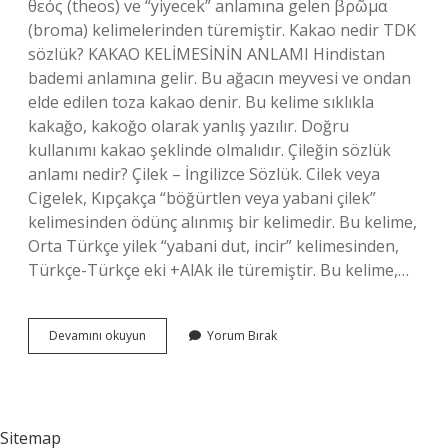
θεός (theos) ve “yiyecek” anlamına gelen βρῶμα
(broma) kelimelerinden türemiştir. Kakao nedir TDK
sözlük? KAKAO KELİMESİNİN ANLAMI Hindistan
bademi anlamına gelir. Bu ağacın meyvesi ve ondan
elde edilen toza kakao denir. Bu kelime sıklıkla
kakağo, kakoğo olarak yanlış yazılır. Doğru
kullanımı kakao şeklinde olmalıdır. Çileğin sözlük
anlamı nedir? Çilek – İngilizce Sözlük. Cilek veya
Cigelek, Kıpçakça “böğürtlen veya yabani çilek”
kelimesinden ödünç alınmış bir kelimedir. Bu kelime,
Orta Türkçe yilek “yabani dut, incir” kelimesinden,
Türkçe-Türkçe eki +AlAk ile türemiştir. Bu kelime,…
Kakao
Devamını okuyun
Yorum Bırak
Kelimesinin
Türkçe
Sözlük
Anlamı
Nedir
Sitemap