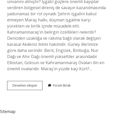
ünvanını almıştır? İşgalci güçlere önemli kayıplar
verdiren bölgesel direniş de savaşın kazanılmasında
yadsınamaz bir rol oynadı. Şehrin işgalini kabul
etmeyen Maraş halkı, düşman işgaline karşı
yürekten ve birlik içinde mücadele etti.
Kahramanmaraş’ın belirgin özellikleri nelerdir?
Denizden uzaklığa ve rakıma bağlı olarak değişen
karasal Akdeniz iklimi hakimdir. Güney illerimize
göre daha serindir. Berit, Engizek, Binboğa, Nur
Dağı ve Ahır Dağı önemli yükseltiler arasındadır.
Elbistan, Göksun ve Kahramanmaraş Ovaları ilin en
önemli ovalarıdır. Maraş’ın yüzde kaçı Kürt?…
Kahramanmaraş
Devamını okuyun
Yorum Bırak
Neden
Önemli
Sitemap