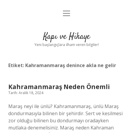
menüyü
Anasayfa
aç
Gizlilik Politikası
Kapı ve Hikaye
Yasal Uyarı
Yeni başlangıçlara ilham veren bilgiler!
Hakkımızda
Etiket:
Kahramanmaraş denince akla ne gelir
Kahramanmaraş Neden Önemli
Tarih: Aralık 18, 2024
Maraş neyi ile ünlü? Kahramanmaraş, ünlü Maraş
dondurmasıyla bilinen bir şehirdir. Sert ve kesilmesi
zor olduğu bilinen bu dondurmayı oradayken
mutlaka denemelisiniz. Maraş neden Kahraman