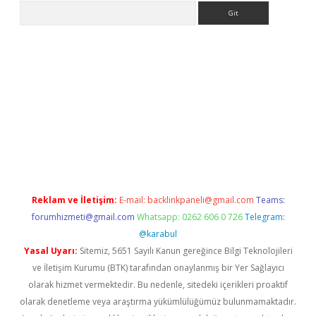
Arama
er.xyz
Reklam ve İletişim:
E-mail:
backlinkpaneli@gmail.com
Teams:
forumhizmeti@gmail.com
Whatsapp: 0262 606 0 726
Telegram:
@karabul
Yasal Uyarı:
Sitemiz, 5651 Sayılı Kanun gereğince Bilgi Teknolojileri
ve İletişim Kurumu (BTK) tarafından onaylanmış bir Yer Sağlayıcı
olarak hizmet vermektedir. Bu nedenle, sitedeki içerikleri proaktif
olarak denetleme veya araştırma yükümlülüğümüz bulunmamaktadır.