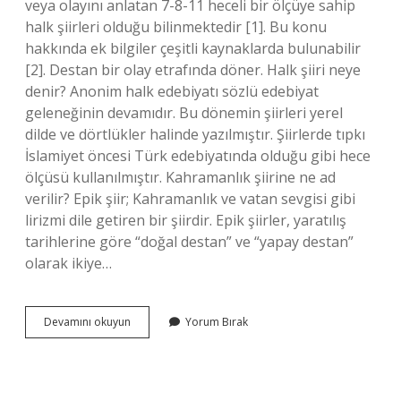
veya olayını anlatan 7-8-11 heceli bir ölçüye sahip
halk şiirleri olduğu bilinmektedir [1]. Bu konu
hakkında ek bilgiler çeşitli kaynaklarda bulunabilir
[2]. Destan bir olay etrafında döner. Halk şiiri neye
denir? Anonim halk edebiyatı sözlü edebiyat
geleneğinin devamıdır. Bu dönemin şiirleri yerel
dilde ve dörtlükler halinde yazılmıştır. Şiirlerde tıpkı
İslamiyet öncesi Türk edebiyatında olduğu gibi hece
ölçüsü kullanılmıştır. Kahramanlık şiirine ne ad
verilir? Epik şiir; Kahramanlık ve vatan sevgisi gibi
lirizmi dile getiren bir şiirdir. Epik şiirler, yaratılış
tarihlerine göre “doğal destan” ve “yapay destan”
olarak ikiye…
Bir
Devamını okuyun
Yorum Bırak
Kahramanlık
Hikayesini
Veya
Olayı