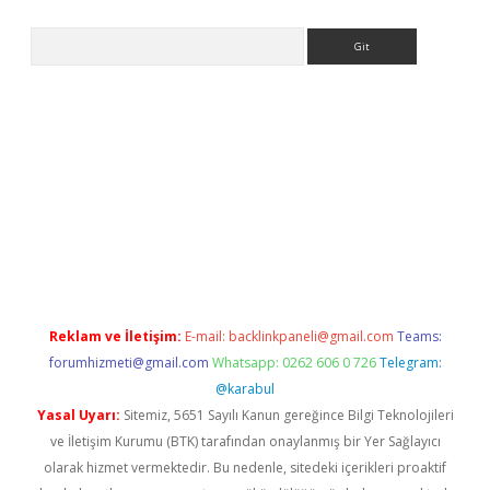
Arama
er.xyz
Reklam ve İletişim:
E-mail:
backlinkpaneli@gmail.com
Teams:
forumhizmeti@gmail.com
Whatsapp: 0262 606 0 726
Telegram:
@karabul
Yasal Uyarı:
Sitemiz, 5651 Sayılı Kanun gereğince Bilgi Teknolojileri
ve İletişim Kurumu (BTK) tarafından onaylanmış bir Yer Sağlayıcı
olarak hizmet vermektedir. Bu nedenle, sitedeki içerikleri proaktif