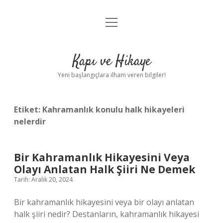
menüyü
Anasayfa
aç
Gizlilik Politikası
Kapı ve Hikaye
Yasal Uyarı
Yeni başlangıçlara ilham veren bilgiler!
Hakkımızda
Etiket:
Kahramanlık konulu halk hikayeleri
nelerdir
Bir Kahramanlık Hikayesini Veya
Olayı Anlatan Halk Şiiri Ne Demek
Tarih: Aralık 20, 2024
Bir kahramanlık hikayesini veya bir olayı anlatan
halk şiiri nedir? Destanların, kahramanlık hikayesi