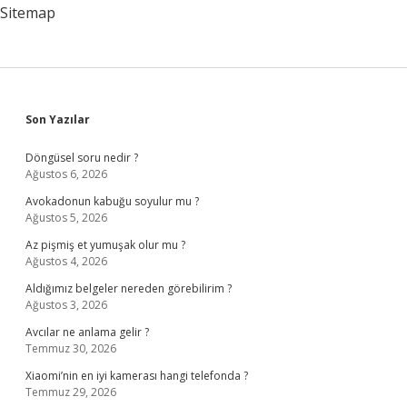
Anlatan
Sitemap
Halk
Şiiri
Ne
Demek
Sidebar
Son Yazılar
Döngüsel soru nedir ?
Ağustos 6, 2026
Avokadonun kabuğu soyulur mu ?
Ağustos 5, 2026
Az pişmiş et yumuşak olur mu ?
Ağustos 4, 2026
Aldığımız belgeler nereden görebilirim ?
Ağustos 3, 2026
Avcılar ne anlama gelir ?
Temmuz 30, 2026
Xiaomi’nin en iyi kamerası hangi telefonda ?
Temmuz 29, 2026