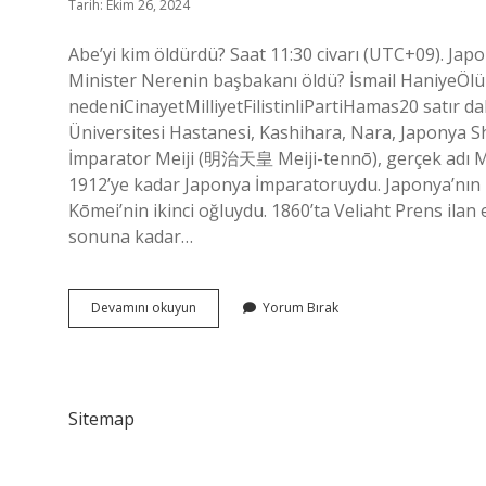
Tarih: Ekim 26, 2024
Abe’yi kim öldürdü? Saat 11:30 civarı (UTC+09). Ja
Minister Nerenin başbakanı öldü? İsmail HaniyeÖl
nedeniCinayetMilliyetFilistinliPartiHamas20 satır
Üniversitesi Hastanesi, Kashihara, Nara, Japonya Sh
İmparator Meiji (明治天皇 Meiji-tennō), gerçek adı 
1912’ye kadar Japonya İmparatoruydu. Japonya’nın 
Kōmei’nin ikinci oğluydu. 1860’ta Veliaht Prens ilan e
sonuna kadar…
Abe
Devamını okuyun
Yorum Bırak
Nasıl
Öldü
Sitemap