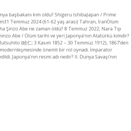
ponya başbakanı kim oldu? Shigeru IshibaJapan / Prime
üm31 Temmuz 2024 (61-62 yaş arası) Tahran, İranÖlüm
 daha Şinzo Abe ne zaman öldü? 8 Temmuz 2022, Nara Tıp
inzo Abe / Ölüm tarihi ve yeri Japonya’nın Atatürkü kimdir?
Mutsuhito (睦仁; 3 Kasım 1852 – 30 Temmuz 1912), 1867’den
modernleşmesinde önemli bir rol oynadı. İmparator
dildi. Japonya’nın resmi adı nedir? II. Dünya Savaşı’nın