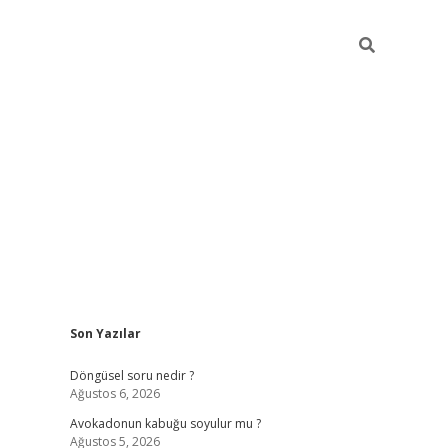
Sidebar
Son Yazılar
elexbet yeni giriş adresi
betexper.xyz
Döngüsel soru nedir ?
Ağustos 6, 2026
Avokadonun kabuğu soyulur mu ?
Ağustos 5, 2026