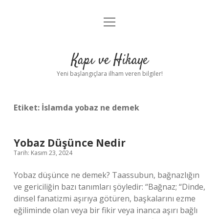
menüyü
Anasayfa
aç
Gizlilik Politikası
Kapı ve Hikaye
Yasal Uyarı
Yeni başlangıçlara ilham veren bilgiler!
Hakkımızda
Etiket:
İslamda yobaz ne demek
Yobaz Düşünce Nedir
Tarih: Kasım 23, 2024
Yobaz düşünce ne demek? Taassubun, bağnazlığın
ve gericiliğin bazı tanımları şöyledir: “Bağnaz; “Dinde,
dinsel fanatizmi aşırıya götüren, başkalarını ezme
eğiliminde olan veya bir fikir veya inanca aşırı bağlı