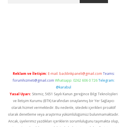
er.xyz
Reklam ve İletişim:
E-mail:
backlinkpaneli@gmail.com
Teams:
forumhizmeti@gmail.com
Whatsapp: 0262 606 0 726
Telegram:
@karabul
Yasal Uyarı:
Sitemiz, 5651 Sayılı Kanun gereğince Bilgi Teknolojileri
ve İletişim Kurumu (BTK) tarafından onaylanmış bir Yer Sağlayıcı
olarak hizmet vermektedir. Bu nedenle, sitedeki içerikleri proaktif
olarak denetleme veya araştırma yükümlülüğümüz bulunmamaktadır.
Ancak, üyelerimiz yazdıkları içeriklerin sorumluluğunu taşımakta olup,