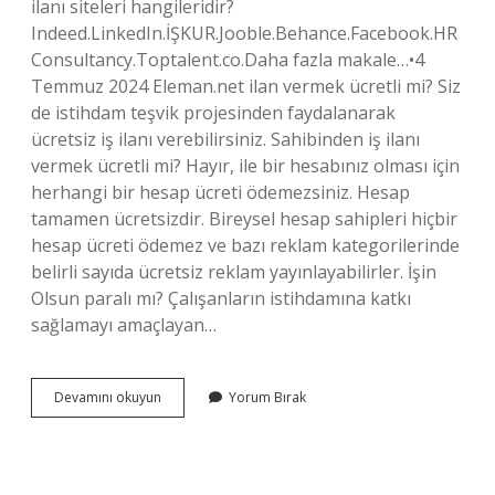
ilanı siteleri hangileridir?
Indeed.LinkedIn.İŞKUR.Jooble.Behance.Facebook.HR
Consultancy.Toptalent.co.Daha fazla makale…•4
Temmuz 2024 Eleman.net ilan vermek ücretli mi? Siz
de istihdam teşvik projesinden faydalanarak
ücretsiz iş ilanı verebilirsiniz. Sahibinden iş ilanı
vermek ücretli mi? Hayır, ile bir hesabınız olması için
herhangi bir hesap ücreti ödemezsiniz. Hesap
tamamen ücretsizdir. Bireysel hesap sahipleri hiçbir
hesap ücreti ödemez ve bazı reklam kategorilerinde
belirli sayıda ücretsiz reklam yayınlayabilirler. İşin
Olsun paralı mı? Çalışanların istihdamına katkı
sağlamayı amaçlayan…
Iş
Devamını okuyun
Yorum Bırak
Ilanı
Vermek
Ücretli
Mi