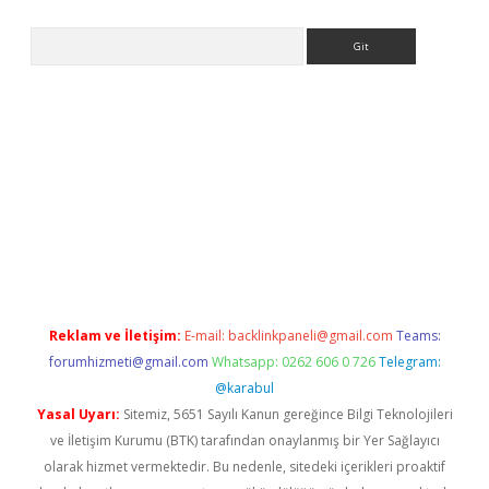
Arama
er.xyz
Reklam ve İletişim:
E-mail:
backlinkpaneli@gmail.com
Teams:
forumhizmeti@gmail.com
Whatsapp: 0262 606 0 726
Telegram:
@karabul
Yasal Uyarı:
Sitemiz, 5651 Sayılı Kanun gereğince Bilgi Teknolojileri
ve İletişim Kurumu (BTK) tarafından onaylanmış bir Yer Sağlayıcı
olarak hizmet vermektedir. Bu nedenle, sitedeki içerikleri proaktif