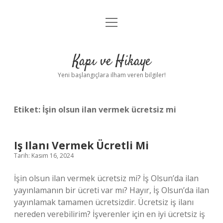
menüyü
Anasayfa
aç
Gizlilik Politikası
Kapı ve Hikaye
Yasal Uyarı
Yeni başlangıçlara ilham veren bilgiler!
Hakkımızda
Etiket:
İşin olsun ilan vermek ücretsiz mi
Iş Ilanı Vermek Ücretli Mi
Tarih: Kasım 16, 2024
İşin olsun ilan vermek ücretsiz mi? İş Olsun’da ilan
yayınlamanın bir ücreti var mı? Hayır, İş Olsun’da ilan
yayınlamak tamamen ücretsizdir. Ücretsiz iş ilanı
nereden verebilirim? İşverenler için en iyi ücretsiz iş