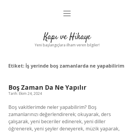
menüyü
Anasayfa
aç
Gizlilik Politikası
Kapı ve Hikaye
Yasal Uyarı
Yeni başlangıçlara ilham veren bilgiler!
Hakkımızda
Etiket:
İş yerinde boş zamanlarda ne yapabilirim
Boş Zaman Da Ne Yapılır
Tarih: Ekim 24, 2024
Boş vakitlerimde neler yapabilirim? Boş
zamanlarınızı değerlendirerek; okuyarak, ders
çalışarak, yeni beceriler edinerek, yeni diller
öğrenerek, yeni şeyler deneyerek, müzik yaparak,