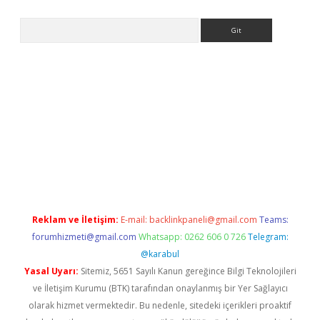
Arama
er.xyz
Reklam ve İletişim:
E-mail:
backlinkpaneli@gmail.com
Teams:
forumhizmeti@gmail.com
Whatsapp: 0262 606 0 726
Telegram:
@karabul
Yasal Uyarı:
Sitemiz, 5651 Sayılı Kanun gereğince Bilgi Teknolojileri
ve İletişim Kurumu (BTK) tarafından onaylanmış bir Yer Sağlayıcı
olarak hizmet vermektedir. Bu nedenle, sitedeki içerikleri proaktif