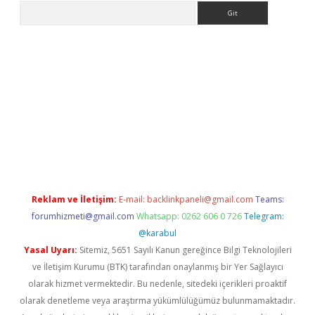
Arama
texper.xyz
Reklam ve İletişim:
E-mail:
backlinkpaneli@gmail.com
Teams:
forumhizmeti@gmail.com
Whatsapp: 0262 606 0 726
Telegram:
@karabul
Yasal Uyarı:
Sitemiz, 5651 Sayılı Kanun gereğince Bilgi Teknolojileri
ve İletişim Kurumu (BTK) tarafından onaylanmış bir Yer Sağlayıcı
olarak hizmet vermektedir. Bu nedenle, sitedeki içerikleri proaktif
olarak denetleme veya araştırma yükümlülüğümüz bulunmamaktadır.