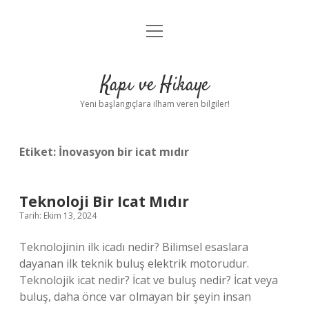
menüyü
Anasayfa
aç
Gizlilik Politikası
Kapı ve Hikaye
Yasal Uyarı
Yeni başlangıçlara ilham veren bilgiler!
Hakkımızda
Etiket:
İnovasyon bir icat mıdır
Teknoloji Bir Icat Mıdır
Tarih: Ekim 13, 2024
Teknolojinin ilk icadı nedir? Bilimsel esaslara
dayanan ilk teknik buluş elektrik motorudur.
Teknolojik icat nedir? İcat ve buluş nedir? İcat veya
buluş, daha önce var olmayan bir şeyin insan