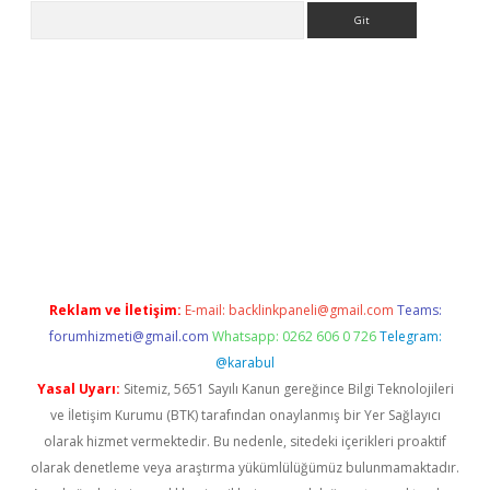
Arama
er.xyz
Reklam ve İletişim:
E-mail:
backlinkpaneli@gmail.com
Teams:
forumhizmeti@gmail.com
Whatsapp: 0262 606 0 726
Telegram:
@karabul
Yasal Uyarı:
Sitemiz, 5651 Sayılı Kanun gereğince Bilgi Teknolojileri
ve İletişim Kurumu (BTK) tarafından onaylanmış bir Yer Sağlayıcı
olarak hizmet vermektedir. Bu nedenle, sitedeki içerikleri proaktif
olarak denetleme veya araştırma yükümlülüğümüz bulunmamaktadır.