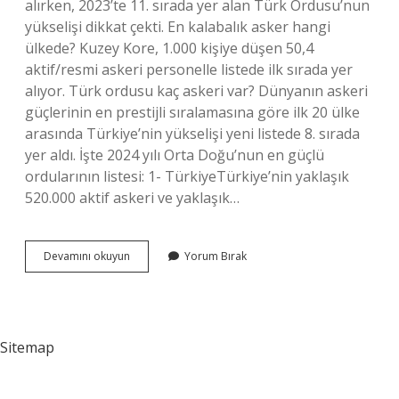
alırken, 2023’te 11. sırada yer alan Türk Ordusu’nun
yükselişi dikkat çekti. En kalabalık asker hangi
ülkede? Kuzey Kore, 1.000 kişiye düşen 50,4
aktif/resmi askeri personelle listede ilk sırada yer
alıyor. Türk ordusu kaç askeri var? Dünyanın askeri
güçlerinin en prestijli sıralamasına göre ilk 20 ülke
arasında Türkiye’nin yükselişi yeni listede 8. sırada
yer aldı. İşte 2024 yılı Orta Doğu’nun en güçlü
ordularının listesi: 1- TürkiyeTürkiye’nin yaklaşık
520.000 aktif askeri ve yaklaşık…
En
Devamını okuyun
Yorum Bırak
Çok
Kimin
Askeri
Var
Sitemap