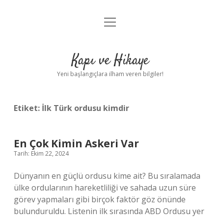
menüyü
Anasayfa
aç
Gizlilik Politikası
Kapı ve Hikaye
Yasal Uyarı
Yeni başlangıçlara ilham veren bilgiler!
Hakkımızda
Etiket:
İlk Türk ordusu kimdir
En Çok Kimin Askeri Var
Tarih: Ekim 22, 2024
Dünyanın en güçlü ordusu kime ait? Bu sıralamada
ülke ordularının hareketliliği ve sahada uzun süre
görev yapmaları gibi birçok faktör göz önünde
bulunduruldu. Listenin ilk sırasında ABD Ordusu yer