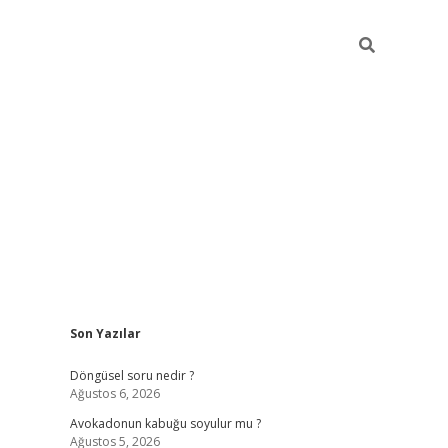
Sidebar
Son Yazılar
elexbet yeni giriş adresi
betexper.xyz
Döngüsel soru nedir ?
Ağustos 6, 2026
Avokadonun kabuğu soyulur mu ?
Ağustos 5, 2026