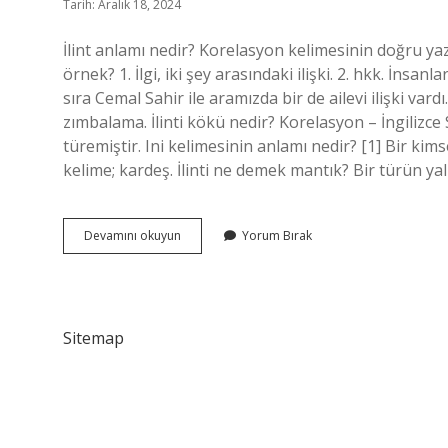
Tarih: Aralık 18, 2024
İlint anlamı nedir? Korelasyon kelimesinin doğru yazım
örnek? 1. İlgi, iki şey arasındaki ilişki. 2. hkk. İnsan
sıra Cemal Sahir ile aramızda bir de ailevi ilişki vardı.
zımbalama. İlinti kökü nedir? Korelasyon – İngilizce 
türemiştir. Ini kelimesinin anlamı nedir? [1] Bir ki
kelime; kardeş. İlinti ne demek mantık? Bir türün yaln
Ilinti
Devamını okuyun
Yorum Bırak
Kelimesinin
Anlamı
Nedir
Sitemap