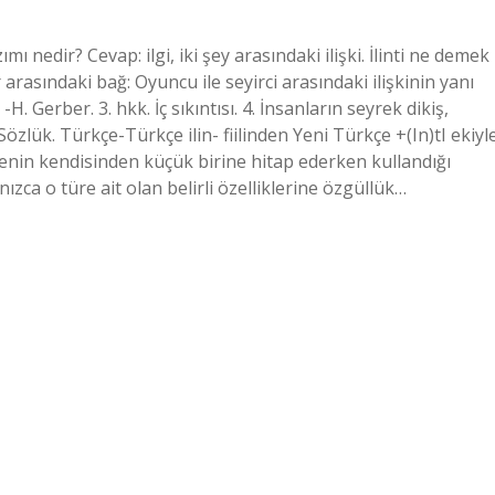
ı nedir? Cevap: ilgi, iki şey arasındaki ilişki. İlinti ne demek
lar arasındaki bağ: Oyuncu ile seyirci arasındaki ilişkinin yanı
 -H. Gerber. 3. hkk. İç sıkıntısı. 4. İnsanların seyrek dikiş,
Sözlük. Türkçe-Türkçe ilin- fiilinden Yeni Türkçe +(In)tI ekiyl
msenin kendisinden küçük birine hitap ederken kullandığı
ızca o türe ait olan belirli özelliklerine özgüllük…