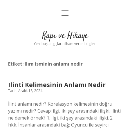
menüyü
Anasayfa
aç
Gizlilik Politikası
Kapı ve Hikaye
Yasal Uyarı
Yeni başlangıçlara ilham veren bilgiler!
Hakkımızda
Etiket:
Ilım isminin anlamı nedir
Ilinti Kelimesinin Anlamı Nedir
Tarih: Aralık 18, 2024
İlint anlamı nedir? Korelasyon kelimesinin doğru
yazımı nedir? Cevap: ilgi, iki şey arasındaki ilişki. İlinti
ne demek örnek? 1. İlgi, iki şey arasındaki ilişki. 2.
hkk. İnsanlar arasındaki bağ: Oyuncu ile seyirci