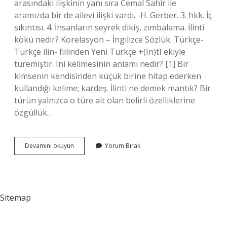
arasındaki ilişkinin yanı sıra Cemal Sahir ile
aramızda bir de ailevi ilişki vardı. -H. Gerber. 3. hkk. İç
sıkıntısı. 4. İnsanların seyrek dikiş, zımbalama. İlinti
kökü nedir? Korelasyon – İngilizce Sözlük. Türkçe-
Türkçe ilin- fiilinden Yeni Türkçe +(In)tI ekiyle
türemiştir. Ini kelimesinin anlamı nedir? [1] Bir
kimsenin kendisinden küçük birine hitap ederken
kullandığı kelime; kardeş. İlinti ne demek mantık? Bir
türün yalnızca o türe ait olan belirli özelliklerine
özgüllük…
Ilinti
Devamını okuyun
Yorum Bırak
Kelimesinin
Anlamı
Nedir
Sitemap