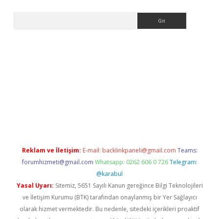
Arama
er.xyz
Reklam ve İletişim:
E-mail:
backlinkpaneli@gmail.com
Teams:
forumhizmeti@gmail.com
Whatsapp: 0262 606 0 726
Telegram:
@karabul
Yasal Uyarı:
Sitemiz, 5651 Sayılı Kanun gereğince Bilgi Teknolojileri
ve İletişim Kurumu (BTK) tarafından onaylanmış bir Yer Sağlayıcı
olarak hizmet vermektedir. Bu nedenle, sitedeki içerikleri proaktif