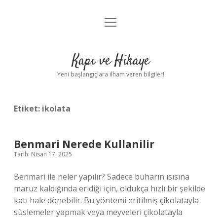
menüyü
Anasayfa
aç
Gizlilik Politikası
Kapı ve Hikaye
Yasal Uyarı
Yeni başlangıçlara ilham veren bilgiler!
Hakkımızda
Etiket:
ikolata
Benmari Nerede Kullanilir
Tarih: Nisan 17, 2025
Benmari ile neler yapılır? Sadece buharın ısısına
maruz kaldığında eridiği için, oldukça hızlı bir şekilde
katı hale dönebilir. Bu yöntemi eritilmiş çikolatayla
süslemeler yapmak veya meyveleri çikolatayla