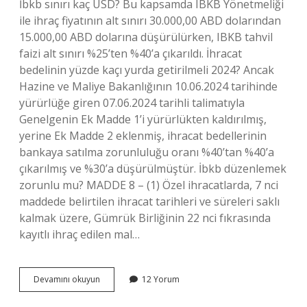
İbkb sınırı kaç USD? Bu kapsamda IBKB Yönetmeliği
ile ihraç fiyatının alt sınırı 30.000,00 ABD dolarından
15.000,00 ABD dolarına düşürülürken, IBKB tahvil
faizi alt sınırı %25’ten %40’a çıkarıldı. İhracat
bedelinin yüzde kaçı yurda getirilmeli 2024? Ancak
Hazine ve Maliye Bakanlığının 10.06.2024 tarihinde
yürürlüğe giren 07.06.2024 tarihli talimatıyla
Genelgenin Ek Madde 1’i yürürlükten kaldırılmış,
yerine Ek Madde 2 eklenmiş, ihracat bedellerinin
bankaya satılma zorunluluğu oranı %40’tan %40’a
çıkarılmış ve %30’a düşürülmüştür. İbkb düzenlemek
zorunlu mu? MADDE 8 – (1) Özel ihracatlarda, 7 nci
maddede belirtilen ihracat tarihleri ​​ve süreleri saklı
kalmak üzere, Gümrük Birliğinin 22 nci fıkrasında
kayıtlı ihraç edilen mal…
30000
Devamını okuyun
12 Yorum
Dolarin
Altindaki