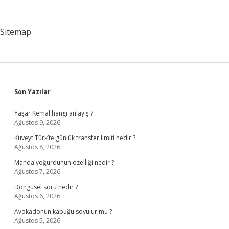
Ihracat
Bedellerinde
Ibkb
Sitemap
Düzenlenmesi
Ve
Ihracat
Bedelinin
25
Inin
Tcmb
Sidebar
Son Yazılar
Ye
Satilmasi
Yaşar Kemal hangi anlayış ?
Zorunlu
Ağustos 9, 2026
Mudur
Kuveyt Türk’te günlük transfer limiti nedir ?
Ağustos 8, 2026
Manda yoğurdunun özelliği nedir ?
Ağustos 7, 2026
Döngüsel soru nedir ?
Ağustos 6, 2026
Avokadonun kabuğu soyulur mu ?
Ağustos 5, 2026