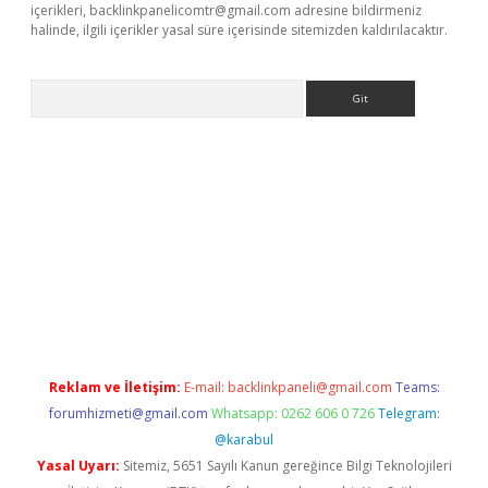
içerikleri,
backlinkpanelicomtr@gmail.com
adresine bildirmeniz
halinde, ilgili içerikler yasal süre içerisinde sitemizden kaldırılacaktır.
Arama
er.xyz
Reklam ve İletişim:
E-mail:
backlinkpaneli@gmail.com
Teams:
forumhizmeti@gmail.com
Whatsapp: 0262 606 0 726
Telegram:
@karabul
Yasal Uyarı:
Sitemiz, 5651 Sayılı Kanun gereğince Bilgi Teknolojileri