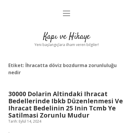
menüyü
Anasayfa
aç
Gizlilik Politikası
Kapı ve Hikaye
Yasal Uyarı
Yeni başlangıçlara ilham veren bilgiler!
Hakkımızda
Etiket:
İhracatta döviz bozdurma zorunluluğu
nedir
30000 Dolarin Altindaki Ihracat
Bedellerinde Ibkb Düzenlenmesi Ve
Ihracat Bedelinin 25 Inin Tcmb Ye
Satilmasi Zorunlu Mudur
Tarih: Eylül 14, 2024