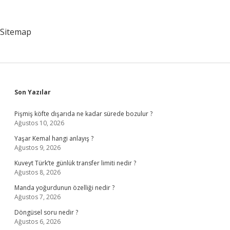
Ihracat
Bedellerinde
Ibkb
Sitemap
Düzenlenmesi
Ve
Ihracat
Bedelinin
25
Inin
Tcmb
Sidebar
Son Yazılar
Ye
Satilmasi
Pişmiş köfte dışarıda ne kadar sürede bozulur ?
Zorunlu
Ağustos 10, 2026
Mudur
Yaşar Kemal hangi anlayış ?
Ağustos 9, 2026
Kuveyt Türk’te günlük transfer limiti nedir ?
Ağustos 8, 2026
Manda yoğurdunun özelliği nedir ?
Ağustos 7, 2026
Döngüsel soru nedir ?
Ağustos 6, 2026