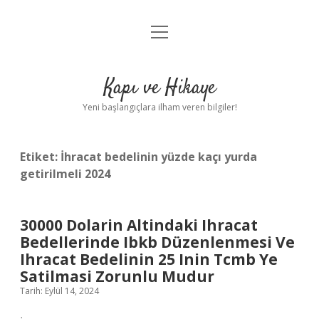
menüyü
Anasayfa
aç
Gizlilik Politikası
Kapı ve Hikaye
Yasal Uyarı
Yeni başlangıçlara ilham veren bilgiler!
Hakkımızda
Etiket:
İhracat bedelinin yüzde kaçı yurda
getirilmeli 2024
30000 Dolarin Altindaki Ihracat
Bedellerinde Ibkb Düzenlenmesi Ve
Ihracat Bedelinin 25 Inin Tcmb Ye
Satilmasi Zorunlu Mudur
Tarih: Eylül 14, 2024