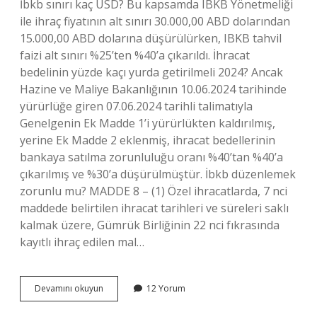
İbkb sınırı kaç USD? Bu kapsamda IBKB Yönetmeliği
ile ihraç fiyatının alt sınırı 30.000,00 ABD dolarından
15.000,00 ABD dolarına düşürülürken, IBKB tahvil
faizi alt sınırı %25’ten %40’a çıkarıldı. İhracat
bedelinin yüzde kaçı yurda getirilmeli 2024? Ancak
Hazine ve Maliye Bakanlığının 10.06.2024 tarihinde
yürürlüğe giren 07.06.2024 tarihli talimatıyla
Genelgenin Ek Madde 1’i yürürlükten kaldırılmış,
yerine Ek Madde 2 eklenmiş, ihracat bedellerinin
bankaya satılma zorunluluğu oranı %40’tan %40’a
çıkarılmış ve %30’a düşürülmüştür. İbkb düzenlemek
zorunlu mu? MADDE 8 – (1) Özel ihracatlarda, 7 nci
maddede belirtilen ihracat tarihleri ​​ve süreleri saklı
kalmak üzere, Gümrük Birliğinin 22 nci fıkrasında
kayıtlı ihraç edilen mal…
30000
Devamını okuyun
12 Yorum
Dolarin
Altindaki