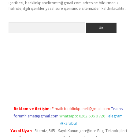
içerikleri,
backlinkpanelicomtr@gmail.com
adresine bildirmeniz
halinde, ilgili içerikler yasal süre içerisinde sitemizden kaldırılacaktır.
Arama
er.xyz
Reklam ve İletişim:
E-mail:
backlinkpaneli@gmail.com
Teams:
forumhizmeti@gmail.com
Whatsapp: 0262 606 0 726
Telegram:
@karabul
Yasal Uyarı:
Sitemiz, 5651 Sayılı Kanun gereğince Bilgi Teknolojileri