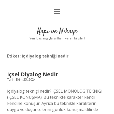
menüyü
Anasayfa
aç
Gizlilik Politikası
Kapı ve Hikaye
Yasal Uyarı
Yeni başlangıçlara ilham veren bilgiler!
Hakkımızda
Etiket:
İç diyalog tekniği nedir
Içsel Diyalog Nedir
Tarih: Ekim 25, 2024
İç diyalog tekniği nedir? İÇSEL MONOLOG TEKNİĞİ
(İÇSEL KONUŞMA). Bu teknikte karakter kendi
kendine konuşur. Ayrıca bu teknikle karakterin
duygu ve düşüncelerini günlük konuşma dilinde