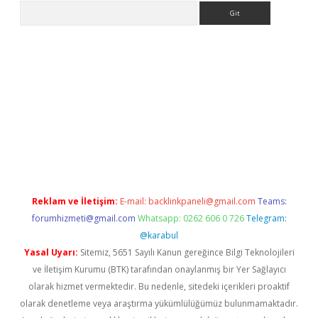
Arama
per.xyz
Reklam ve İletişim:
E-mail:
backlinkpaneli@gmail.com
Teams:
forumhizmeti@gmail.com
Whatsapp: 0262 606 0 726
Telegram:
@karabul
Yasal Uyarı:
Sitemiz, 5651 Sayılı Kanun gereğince Bilgi Teknolojileri
ve İletişim Kurumu (BTK) tarafından onaylanmış bir Yer Sağlayıcı
olarak hizmet vermektedir. Bu nedenle, sitedeki içerikleri proaktif
olarak denetleme veya araştırma yükümlülüğümüz bulunmamaktadır.