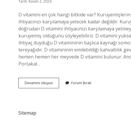
Tarih: Kasım 2, 2024
D vitamini en çok hangi bitkide var? Kuruyemişlerin D
ihtiyacınızı karşılamaya yetecek kadar değildir. Kur
doğrudan D vitamini ihtiyacınızı karşılamaya yetme
kuruyemiş olduğunu söyleyebiliriz. D vitamini yükse
ihtiyaç duyduğu D vitamininin başlıca kaynağı somon,
tereyağıdır. D vitamininin emilebildiği kahvaltılık 
hemen hemen her meyvede D vitamini bulunur. Ancak
Portakal…
D
Devamını okuyun
Yorum Bırak
Vitamini
Hangi
Bitkilerde
Var
Sitemap