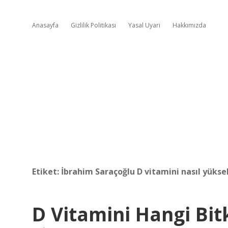
Anasayfa
Gizlilik Politikası
Yasal Uyarı
Hakkımızda
Etiket:
İbrahim Saraçoğlu D vitamini nasıl yüksel
D Vitamini Hangi Bit