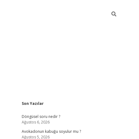
Sidebar
Son Yazılar
elexbet yeni giriş adresi
betexper.xyz
Döngüsel soru nedir ?
Ağustos 6, 2026
Avokadonun kabuğu soyulur mu ?
Ağustos 5, 2026