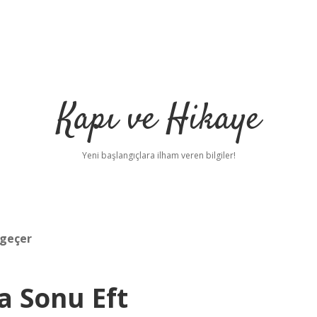
Kapı ve Hikaye
Yeni başlangıçlara ilham veren bilgiler!
 geçer
a Sonu Eft