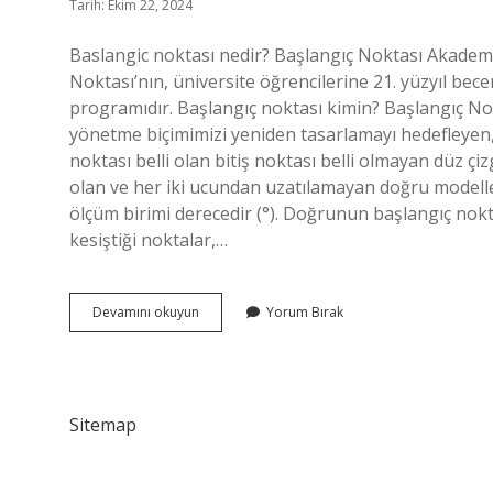
Tarih: Ekim 22, 2024
Baslangic noktası nedir? Başlangıç ​​Noktası Akademisi
Noktası’nın, üniversite öğrencilerine 21. yüzyıl bece
programıdır. Başlangıç noktası kimin? Başlangıç ​​No
yönetme biçimimizi yeniden tasarlamayı hedefleyen, 
noktası belli olan bitiş noktası belli olmayan düz çi
olan ve her iki ucundan uzatılamayan doğru modeller
ölçüm birimi derecedir (°). Doğrunun başlangıç noktası
kesiştiği noktalar,…
Başlangıç
Devamını okuyun
Yorum Bırak
Noktasına
Nedir
Sitemap