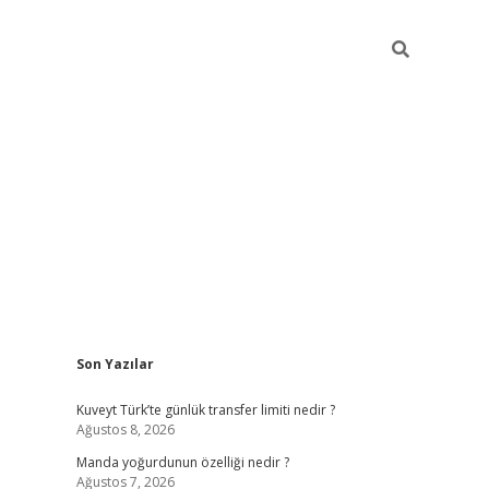
Sidebar
Son Yazılar
elexbet yeni giriş adresi
betexper.xyz
Kuveyt Türk’te günlük transfer limiti nedir ?
Ağustos 8, 2026
Manda yoğurdunun özelliği nedir ?
Ağustos 7, 2026