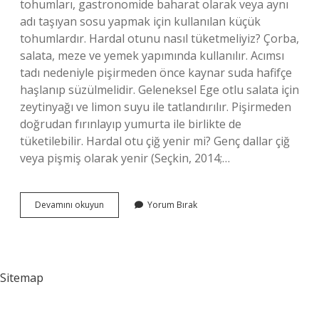
tohumları, gastronomide baharat olarak veya aynı
adı taşıyan sosu yapmak için kullanılan küçük
tohumlardır. Hardal otunu nasıl tüketmeliyiz? Çorba,
salata, meze ve yemek yapımında kullanılır. Acımsı
tadı nedeniyle pişirmeden önce kaynar suda hafifçe
haşlanıp süzülmelidir. Geleneksel Ege otlu salata için
zeytinyağı ve limon suyu ile tatlandırılır. Pişirmeden
doğrudan fırınlayıp yumurta ile birlikte de
tüketilebilir. Hardal otu çiğ yenir mi? Genç dallar çiğ
veya pişmiş olarak yenir (Seçkin, 2014;…
Hardal
Devamını okuyun
Yorum Bırak
Otu
Nasıl
Anlaşılır
Sitemap