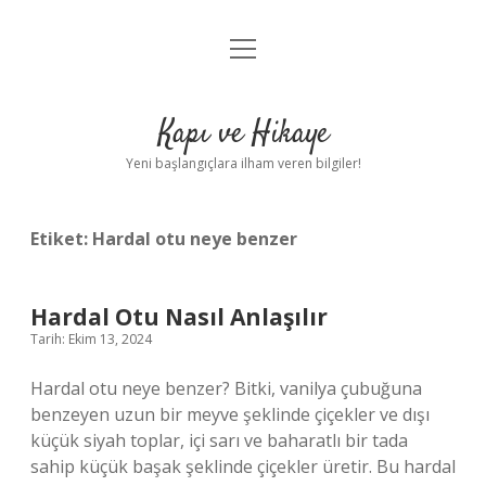
menüyü
Anasayfa
aç
Gizlilik Politikası
Kapı ve Hikaye
Yasal Uyarı
Yeni başlangıçlara ilham veren bilgiler!
Hakkımızda
Etiket:
Hardal otu neye benzer
Hardal Otu Nasıl Anlaşılır
Tarih: Ekim 13, 2024
Hardal otu neye benzer? Bitki, vanilya çubuğuna
benzeyen uzun bir meyve şeklinde çiçekler ve dışı
küçük siyah toplar, içi sarı ve baharatlı bir tada
sahip küçük başak şeklinde çiçekler üretir. Bu hardal